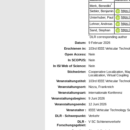
*
Merk, Benedikt
https:
Siebler, Benjamin
https:
Unterhuber, Paul
https:
Lehner, Andreas
https:
Sand, Stephan
*
DLR corresponding author
Datum:
9 Februar 2026
Erschienen in:
103rd IEEE Vehicular Techn
Open Access:
Nein
In SCOPUS:
Nein
In ISI Web of Science:
Nein
Stichwörter:
Cooperative Localization, Ma
Localization, Virtual Coupling
Veranstaltungstitel:
103rd IEEE Vehicular Techn
Veranstaltungsort:
Nizza, Frankreich
Veranstaltungsart:
internationale Konferenz
Veranstaltungsbeginn:
9 Juni 2026
Veranstaltungsende:
12 Juni 2026
Veranstalter :
IEEE Vehicular Technology S
DLR - Schwerpunkt:
Verkehr
DLR -
V SC Schienenverkehr
Forschungsgebiet: