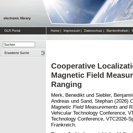
DLR Portal
Home
|
Impressum
|
Datenschutz
|
Barrierefreiheit
|
Erweiterte Suche
Cooperative Localizati
Magnetic Field Measu
Ranging
Merk, Benedikt
und
Siebler, Benjami
Andreas
und
Sand, Stephan
(2026)
C
Magnetic Field Measurements and R
Vehicular Technology Conference, V
Technology Conference, VTC2026-Spr
Frankreich.