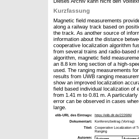
Dieses Archiv kann nicht den Volltext
Kurzfassung
Magnetic field measurements provide 
along a railway track based on positio
the track. As another source of info
information about the distance betwe
cooperative localization algorithm 
from several trains and radio-based 
algorithm, magnetic field measuremen
an 8.8 km long section of a high-spe
used. The ranging measurements for 
results from UWB ranging measureme
show an improved localization accur
field based individual localization of
from 1.41 m to 0.81 m. A particularly 
error can be observed in cases where t
large.
elib-URL des Eintrags:
https://elib.dlr.de/222686/
Dokumentart:
Konferenzbeitrag (Vortrag)
Titel:
Cooperative Localization of 
Ranging
Autoren:
Autoren
Autoren-