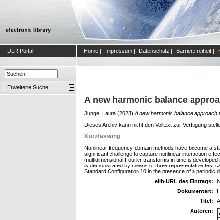
DLR Portal
Home
|
Impressum
|
Datenschutz
|
Barrierefreiheit
|
Erweiterte Suche
A new harmonic balance approa
Junge, Laura
(2023)
A new harmonic balance approach us
Dieses Archiv kann nicht den Volltext zur Verfügung stell
Kurzfassung
Nonlinear frequency-domain methods have become a state-o
significant challenge to capture nonlinear interaction ef
multidimensional Fourier transforms in time is developed i
is demonstrated by means of three representative test ca
Standard Configuration 10 in the presence of a periodic di
elib-URL des Eintrags:
h
Dokumentart:
H
Titel:
A
Autoren: