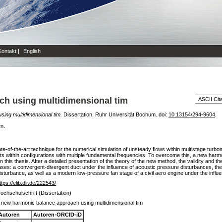
Kontakt
|
English
ch using multidimensional tim
ing multidimensional tim.
Dissertation, Ruhr Universität Bochum. doi:
10.13154/294-9604
.
en.
f-the-art technique for the numerical simulation of unsteady flows within multistage turbomac
fects within configurations with multiple fundamental frequencies. To overcome this, a new h
n this thesis. After a detailed presentation of the theory of the new method, the validity and
ses: a convergent-divergent duct under the influence of acoustic pressure disturbances, the 
sturbance, as well as a modern low-pressure fan stage of a civil aero engine under the influenc
ttps://elib.dlr.de/222543/
ochschulschrift (Dissertation)
 new harmonic balance approach using multidimensional tim
Autoren
Autoren-ORCID-iD