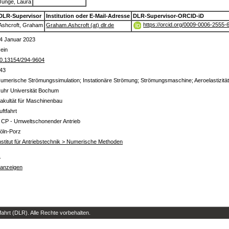
Junge, Laura
DLR-Supervisor
Institution oder E-Mail-Adresse
DLR-Supervisor-ORCID-iD
https://orcid.org/0009-0006-2555-
Ashcroft, Graham
Graham.Ashcroft (at) dlr.de
4 Januar 2023
ein
0.13154/294-9604
43
umerische Strömungssimulation; Instationäre Strömung; Strömungsmaschine; Aeroelastizität
uhr Universität Bochum
akultät für Maschinenbau
uftfahrt
 CP - Umweltschonender Antrieb
öln-Porz
nstitut für Antriebstechnik > Numerische Methoden
s
 anzeigen
hrt (DLR). Alle Rechte vorbehalten.