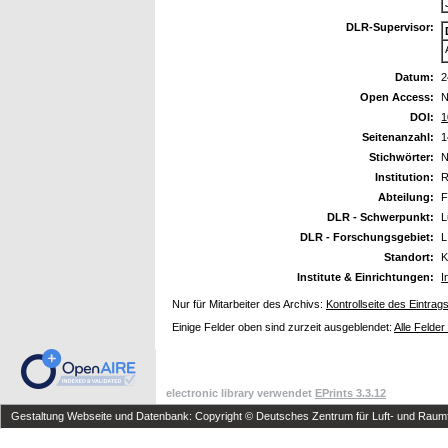
DLR-Supervisor:
Datum:
2
Open Access:
N
DOI:
1
Seitenanzahl:
1
Stichwörter:
N
Institution:
R
Abteilung:
F
DLR - Schwerpunkt:
L
DLR - Forschungsgebiet:
L
Standort:
K
Institute & Einrichtungen:
I
Nur für Mitarbeiter des Archivs:
Kontrollseite des Eintrag
Einige Felder oben sind zurzeit ausgeblendet:
Alle Felder
electronic library verwendet
EPrints 3.3.12
Gestaltung Webseite und Datenbank: Copyright © Deutsches Zentrum für Luft- und Raumfa