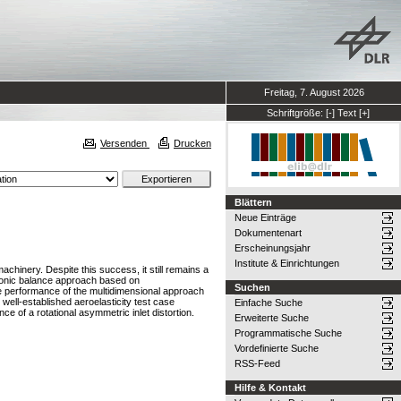
Freitag, 7. August 2026
Schriftgröße:
[-]
Text
[+]
Versenden
Drucken
Blättern
Neue Einträge
Dokumentenart
Erscheinungsjahr
Institute & Einrichtungen
hinery. Despite this success, it still remains a
armonic balance approach based on
Suchen
 the performance of the multidimensional approach
well-established aeroelasticity test case
Einfache Suche
e of a rotational asymmetric inlet distortion.
Erweiterte Suche
Programmatische Suche
Vordefinierte Suche
RSS-Feed
Hilfe & Kontakt