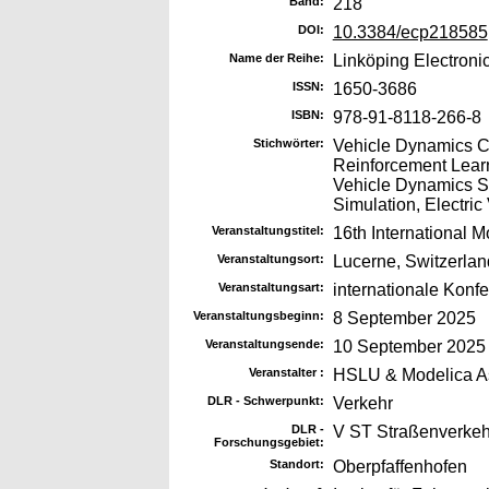
Band:
218
DOI:
10.3384/ecp218585
Name der Reihe:
Linköping Electron
ISSN:
1650-3686
ISBN:
978-91-8118-266-8
Stichwörter:
Vehicle Dynamics Con
Reinforcement Lear
Vehicle Dynamics S
Simulation, Electric
Veranstaltungstitel:
16th International 
Veranstaltungsort:
Lucerne, Switzerlan
Veranstaltungsart:
internationale Konf
Veranstaltungsbeginn:
8 September 2025
Veranstaltungsende:
10 September 2025
Veranstalter :
HSLU & Modelica As
DLR - Schwerpunkt:
Verkehr
DLR -
V ST Straßenverkeh
Forschungsgebiet:
Standort:
Oberpfaffenhofen