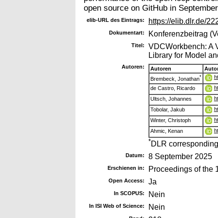
open source on GitHub in September
elib-URL des Eintrags:
https://elib.dlr.de/2
Dokumentart:
Konferenzbeitrag (V
Titel:
VDCWorkbench: A Ve
Library for Model a
Autoren:
Autoren
Auto
h
*
Brembeck, Jonathan
h
de Castro, Ricardo
h
Ultsch, Johannes
h
Tobolar, Jakub
h
Winter, Christoph
h
Ahmic, Kenan
*
DLR corresponding
Datum:
8 September 2025
Erschienen in:
Proceedings of the 
Open Access:
Ja
In SCOPUS:
Nein
In ISI Web of Science:
Nein