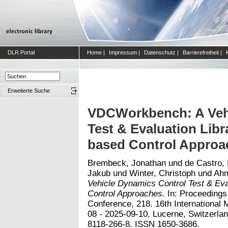
DLR Portal
Home
|
Impressum
|
Datenschutz
|
Barrierefreiheit
|
Erweiterte Suche
VDCWorkbench: A Vehi
Test & Evaluation Libr
based Control Approa
Brembeck, Jonathan
und
de Castro,
Jakub
und
Winter, Christoph
und
Ahm
Vehicle Dynamics Control Test & Eva
Control Approaches.
In: Proceedings 
Conference, 218. 16th International
08 - 2025-09-10, Lucerne, Switzerlan
8118-266-8. ISSN 1650-3686.