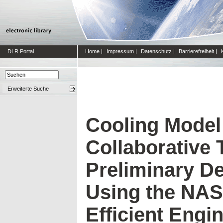
DLR Portal
Home
|
Impressum
|
Datenschutz
|
Barrierefreiheit
|
Erweiterte Suche
Cooling Model 
Collaborative 
Preliminary D
Using the NA
Efficient Engin