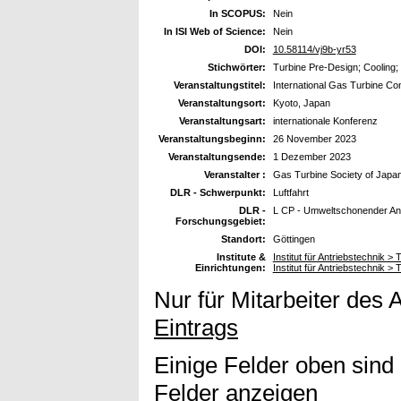
In SCOPUS:
Nein
In ISI Web of Science:
Nein
DOI:
10.58114/vj9b-yr53
Stichwörter:
Turbine Pre-Design; Cooling;
Veranstaltungstitel:
International Gas Turbine C
Veranstaltungsort:
Kyoto, Japan
Veranstaltungsart:
internationale Konferenz
Veranstaltungsbeginn:
26 November 2023
Veranstaltungsende:
1 Dezember 2023
Veranstalter :
Gas Turbine Society of Japa
DLR - Schwerpunkt:
Luftfahrt
DLR -
L CP - Umweltschonender Ant
Forschungsgebiet:
Standort:
Göttingen
Institute &
Institut für Antriebstechnik > 
Einrichtungen:
Institut für Antriebstechnik >
Nur für Mitarbeiter des 
Eintrags
Einige Felder oben sind
Felder anzeigen