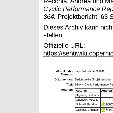
Recchia, Andrea
und
Ma
Cyclic Performance Repo
364.
Projektbericht. 63 S
Dieses Archiv kann nicht
stellen.
Offizielle URL:
https://sentiwiki.copern
elib-URL des
https://elib.dlr.de/219747/
Eintrags:
Dokumentart:
Berichtsreihe (Projektbericht)
Titel:
S1-A N-Cyclic Performance Rep
Autoren:
Autoren
Autoren
Hajduch, Guillaume
Grignoux, Mélanie
https
Schmidt, Kersten
https
Gisinger, Christoph