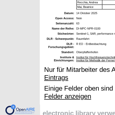
Recchia, Andrea
Mai, Beatrice
Datum:
14 Oktober 2025
Open Access:
Nein
Seitenanzahl:
63
Name der Reihe:
DI-MPC-NPR-0100
Stichwörter:
Sentinel-1, SAR, performance 
DLR - Schwerpunkt:
Raumfahrt
DLR -
R EO - Erdbeobachtung
Forschungsgebiet:
Standort:
Oberpfaffenhofen
Institute &
Institut für Hochfrequenztech
Einrichtungen:
Institut für Methodik der Fern
Nur für Mitarbeiter des 
Eintrags
Einige Felder oben sind
Felder anzeigen
electronic library ver