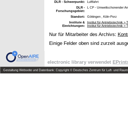
DLR - Schwerpunkt:
Luftfahrt
DLR -
L CP - Umweltschonender Ant
Forschungsgebiet:
Standort:
Göttingen , Köln-Porz
Institute &
Institut für Antriebstechnik >
Einrichtungen:
Institut für Antriebstechnik > 
Nur für Mitarbeiter des Archivs:
Kont
Einige Felder oben sind zurzeit ausg
electronic library verwendet
EPrint
Gestaltung Webseite und Datenbank: Copyright © Deutsches Zentrum für Luft- und Raumfa