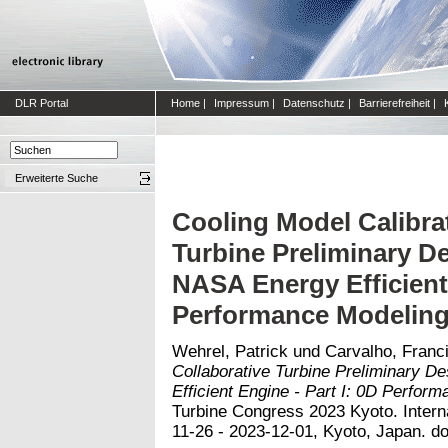
DLR Portal
Home
|
Impressum
|
Datenschutz
|
Barrierefreiheit
|
Erweiterte Suche
Cooling Model Calibrat
Turbine Preliminary D
NASA Energy Efficient 
Performance Modelin
Wehrel, Patrick
und
Carvalho, Franc
Collaborative Turbine Preliminary 
Efficient Engine - Part I: 0D Perfor
Turbine Congress 2023 Kyoto. Intern
11-26 - 2023-12-01, Kyoto, Japan. do