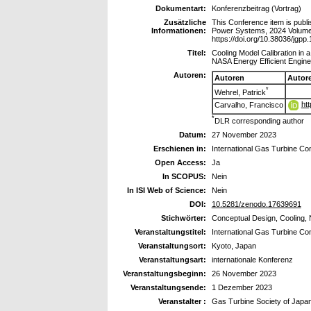
Dokumentart:
Konferenzbeitrag (Vortrag)
Zusätzliche
This Conference item is publi
Informationen:
Power Systems, 2024 Volume
https://doi.org/10.38036/jgpp
Titel:
Cooling Model Calibration in 
NASA Energy Efficient Engine
Autoren:
Autoren
Autor
*
Wehrel, Patrick
ht
Carvalho, Francisco
*
DLR corresponding author
Datum:
27 November 2023
Erschienen in:
International Gas Turbine C
Open Access:
Ja
In SCOPUS:
Nein
In ISI Web of Science:
Nein
DOI:
10.5281/zenodo.17639691
Stichwörter:
Conceptual Design, Cooling, 
Veranstaltungstitel:
International Gas Turbine C
Veranstaltungsort:
Kyoto, Japan
Veranstaltungsart:
internationale Konferenz
Veranstaltungsbeginn:
26 November 2023
Veranstaltungsende:
1 Dezember 2023
Veranstalter :
Gas Turbine Society of Japa