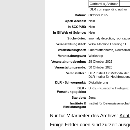
Gerhardus, Andreas
*
DLR corresponding author
Datum:
Oktober 2025
Open Access:
Nein
In SCOPUS:
Nein
In ISI Web of Science:
Nein
Stichwörter:
anomaly detection, root cause 
Veranstaltungstitel:
WAW Machine Learning 11
Veranstaltungsort:
Oberpfaffenhofen, Deutschla
Veranstaltungsart:
Workshop
Veranstaltungsbeginn:
28 Oktober 2025
Veranstaltungsende:
30 Oktober 2025
Veranstalter :
DLR Institut für Methodik de
DLR Institut für Hochfreque
DLR - Schwerpunkt:
Digitalisierung
DLR -
D KIZ - Künstliche Intelligenz
Forschungsgebiet:
Standort:
Jena
Institute &
Institut für Datenwissenschaf
Einrichtungen:
Nur für Mitarbeiter des Archivs:
Kont
Einige Felder oben sind zurzeit ausg