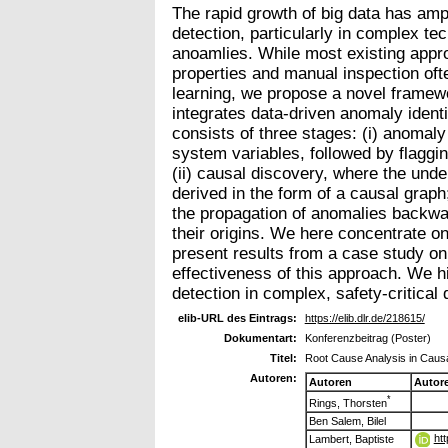
The rapid growth of big data has ampl
detection, particularly in complex te
anoamlies. While most existing approa
properties and manual inspection oft
learning, we propose a novel framewo
integrates data-driven anomaly ident
consists of three stages: (i) anomaly 
system variables, followed by flaggi
(ii) causal discovery, where the unde
derived in the form of a causal graph
the propagation of anomalies backwar
their origins. We here concentrate on
present results from a case study on 
effectiveness of this approach. We hi
detection in complex, safety-critical
elib-URL des Eintrags:
https://elib.dlr.de/218615/
Dokumentart:
Konferenzbeitrag (Poster)
Titel:
Root Cause Analysis in Caus
Autoren:
Autoren
Autor
*
Rings, Thorsten
Ben Salem, Bilel
ht
Lambert, Baptiste