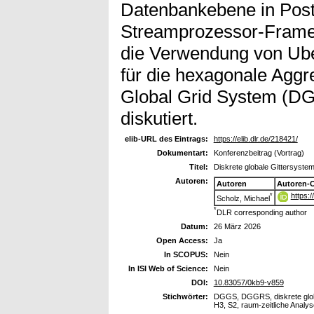
Datenbankebene in Pos
Streamprozessor-Frame
die Verwendung von Ub
für die hexagonale Aggr
Global Grid System (DG
diskutiert.
elib-URL des Eintrags:
https://elib.dlr.de/218421/
Dokumentart:
Konferenzbeitrag (Vortrag)
Titel:
Diskrete globale Gittersystem
Autoren:
Autoren
Autoren-
https:
*
Scholz, Michael
*
DLR corresponding author
Datum:
26 März 2026
Open Access:
Ja
In SCOPUS:
Nein
In ISI Web of Science:
Nein
DOI:
10.83057/0kb9-v859
Stichwörter:
DGGS, DGGRS, diskrete globa
H3, S2, raum-zeitliche Analys