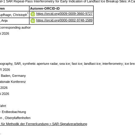
el-1 SAR Repeat-Pass Interferometry for Early Indication of Landfast Ice Breakup Sites: A Ca
ren
Autoren-ORCID-iD
https://orcid.org/0009-0009-3660-9727
*
pfhagn, Christoph
https://orcid.org/0000-0002-9748-1589
, Anja
corresponding author
i 2026
graphy, SAR, synthetic aperture radar, sea ice; fast ice; landfast ice; interferometry; ice br
R 2026
 Baden, Germany
ationale Konferenz
 2026
i 2026
ahrt
- Erdbeobachtung
n , Oberpfaffenhofen
ut für Methodik der Fernerkundung > SAR-Signalverarbeitung
s