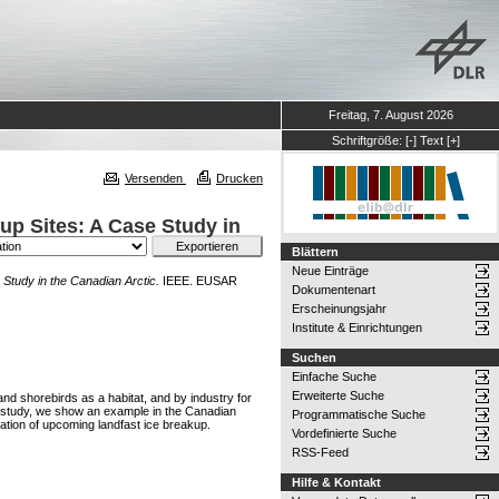
Freitag, 7. August 2026
Schriftgröße:
[-]
Text
[+]
Versenden
Drucken
kup Sites: A Case Study in
Blättern
Neue Einträge
 Study in the Canadian Arctic.
IEEE. EUSAR
Dokumentenart
Erscheinungsjahr
Institute & Einrichtungen
Suchen
Einfache Suche
Erweiterte Suche
and shorebirds as a habitat, and by industry for
this study, we show an example in the Canadian
Programmatische Suche
ation of upcoming landfast ice breakup.
Vordefinierte Suche
RSS-Feed
Hilfe & Kontakt