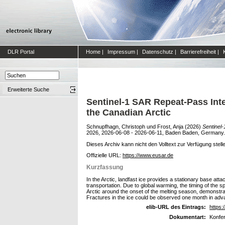
DLR Portal
Home
|
Impressum
|
Datenschutz
|
Barrierefreiheit
|
Erweiterte Suche
Sentinel-1 SAR Repeat-Pass Inter
the Canadian Arctic
Schnupfhagn, Christoph
und
Frost, Anja
(2026)
Sentinel-
2026, 2026-06-08 - 2026-06-11, Baden Baden, Germany.
Dieses Archiv kann nicht den Volltext zur Verfügung stell
Offizielle URL:
https://www.eusar.de
Kurzfassung
In the Arctic, landfast ice provides a stationary base att
transportation. Due to global warming, the timing of the s
Arctic around the onset of the melting season, demonstra
Fractures in the ice could be observed one month in advan
elib-URL des Eintrags:
https:
Dokumentart:
Konfer