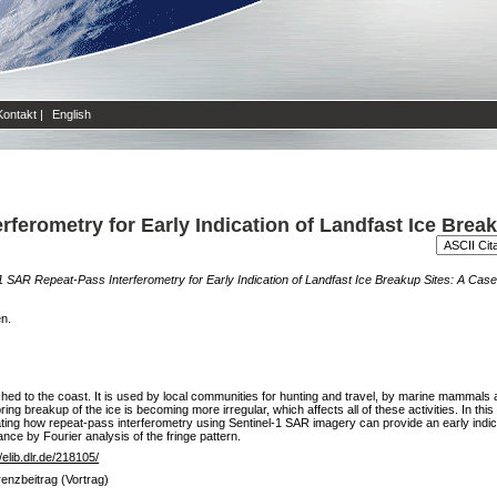
Kontakt
|
English
ferometry for Early Indication of Landfast Ice Brea
1 SAR Repeat-Pass Interferometry for Early Indication of Landfast Ice Breakup Sites: A Case
en.
ached to the coast. It is used by local communities for hunting and travel, by marine mammals 
pring breakup of the ice is becoming more irregular, which affects all of these activities. In 
ting how repeat-pass interferometry using Sentinel-1 SAR imagery can provide an early indic
ce by Fourier analysis of the fringe pattern.
//elib.dlr.de/218105/
enzbeitrag (Vortrag)