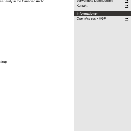
Verwendete Datenquellen
se Study in the Canadian Arctic
Kontakt
Informationen
Open Access - HGF
eakup