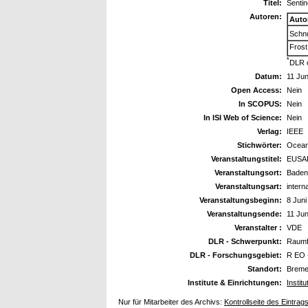
Titel:
Sentin
Autoren:
Auto
Schnu
Frost
*
DLR 
Datum:
11 Jun
Open Access:
Nein
In SCOPUS:
Nein
In ISI Web of Science:
Nein
Verlag:
IEEE
Stichwörter:
Oceano
Veranstaltungstitel:
EUSA
Veranstaltungsort:
Baden
Veranstaltungsart:
intern
Veranstaltungsbeginn:
8 Juni
Veranstaltungsende:
11 Jun
Veranstalter :
VDE
DLR - Schwerpunkt:
Raumf
DLR - Forschungsgebiet:
R EO 
Standort:
Breme
Institute & Einrichtungen:
Instit
Nur für Mitarbeiter des Archivs:
Kontrollseite des Eintrag