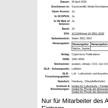
Datum:
30 April 2026
Erschienen in:
Geoscientific Model Developm
Open Access:
Ja
In SCOPUS:
Ja
In ISI Web of
Ja
Science:
Band:
19
DOI:
10.5194/gmd-19-3551-2026
Seitenbereich:
Seiten 3551-3567
Herausgeber:
Herausgeber
Herausgeber
Valcke, Sophie
Verlag:
Copernicus Publications
ISSN:
1991-959X
Stichwörter:
aviation, climate, CO2, non-CO
DLR - Schwerpunkt:
Luftfahrt
DLR -
L AI - Luftverkehr und Auswirk
Forschungsgebiet:
Standort:
Hamburg , Oberpfaffenhofen
Institute &
Institut für Luftverkehr > Flug
Einrichtungen:
Institut für Physik der Atmosp
Institut für Physik der Atmosp
Nur für Mitarbeiter des 