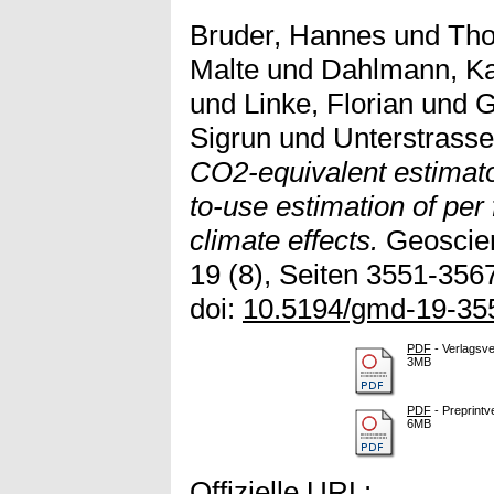
Bruder, Hannes
und
Tho
Malte
und
Dahlmann, Ka
und
Linke, Florian
und
G
Sigrun
und
Unterstrasse
CO2-equivalent estimato
to-use estimation of pe
climate effects.
Geoscien
19 (8), Seiten 3551-356
doi:
10.5194/gmd-19-35
PDF
- Verlagsve
3MB
PDF
- Preprintv
6MB
Offizielle URL: