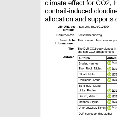
climate effect for CO2,
contrail-induced cloudine
allocation and supports d
elib-URL des
https://elib.dlr.de/217602/
Eintrags:
Dokumentart:
Zeitschriftenbeitrag
Zusätzliche
This research has been suppo
Informationen:
Titel:
The DLR CO2-equivalent estimat
and non-CO2 climate effects
Autoren:
Autoren
Autore
htt
*
Bruder, Hannes
htt
Thor, Robin Niclas
htt
Niklaß, Malte
htt
Dahlmann, Katrin
Eichinger, Roland
htt
Linke, Florian
htt
Grewe, Volker
htt
Matthes, Sigrun
htt
Unterstrasser, Simon
*
DLR corresponding author