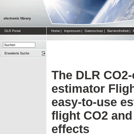
DLR Portal
Home
|
Impressum
|
Datenschutz
|
Barrierefreiheit
|
Erweiterte Suche
The DLR CO2-e
estimator Flig
easy-to-use es
flight CO2 an
effects