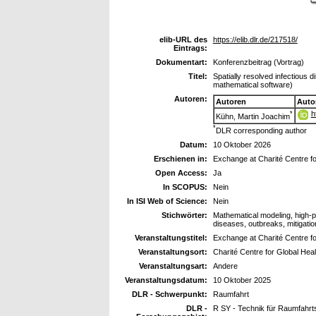
elib-URL des
https://elib.dlr.de/217518/
Eintrags:
Dokumentart:
Konferenzbeitrag (Vortrag)
Titel:
Spatially resolved infectious d
mathematical software)
Autoren:
Autoren
Auto
h
*
Kühn, Martin Joachim
*
DLR corresponding author
Datum:
10 Oktober 2026
Erschienen in:
Exchange at Charité Centre fo
Open Access:
Ja
In SCOPUS:
Nein
In ISI Web of Science:
Nein
Stichwörter:
Mathematical modeling, high-p
diseases, outbreaks, mitigatio
Veranstaltungstitel:
Exchange at Charité Centre fo
Veranstaltungsort:
Charité Centre for Global Healt
Veranstaltungsart:
Andere
Veranstaltungsdatum:
10 Oktober 2025
DLR - Schwerpunkt:
Raumfahrt
DLR -
R SY - Technik für Raumfahr