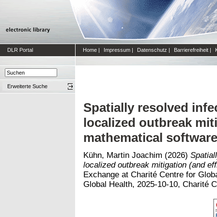
DLR Portal
Home
|
Impressum
|
Datenschutz
|
Barrierefreiheit
|
Erweiterte Suche
Spatially resolved inf
localized outbreak miti
mathematical software
Kühn, Martin Joachim
(2026)
Spatial
localized outbreak mitigation (and ef
Exchange at Charité Centre for Globa
Global Health, 2025-10-10, Charité Ce