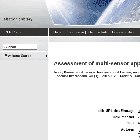
DLR Portal
Home
|
Impressum
|
Datenschutz
|
Barrierefreiheit
|
Erweiterte Suche
Assessment of multi-sensor ap
Aidoo, Kenneth
und
Tornyie, Ferdinand
und
Denton, Fati
Geocarto International, 40 (1), Seiten 1-26. Taylor & Fran
elib-URL des Eintrags:
h
Dokumentart:
Z
Titel:
A
Autoren: