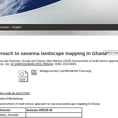
Kontakt
|
English
proach to savanna landscape mapping in Ghana
ma
und
Gessner, Ursula
und
Owusu, Alex Barima
(2025)
Assessment of multi-sensor approa
cis. doi:
10.1080/10106049.2025.2555444
. ISSN 1010-6049.
PDF
- Verlagsversion (veröffentlichte Fassung)
3MB
ttps://elib.dlr.de/217030/
eitschriftenbeitrag
ssessment of multi-sensor approach to savanna landscape mapping in Ghana
Autoren
Autoren-ORCID-iD
Aidoo, Kenneth