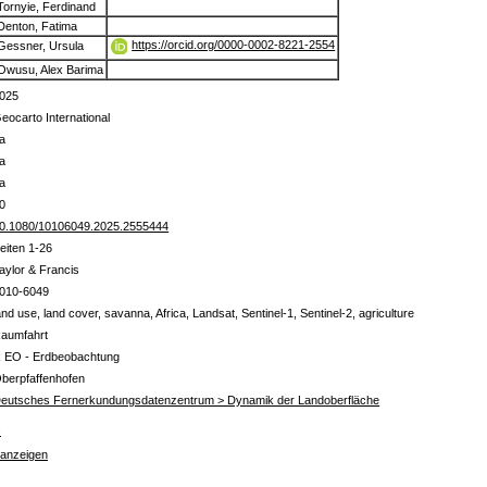
Tornyie, Ferdinand
Denton, Fatima
https://orcid.org/0000-0002-8221-2554
Gessner, Ursula
Owusu, Alex Barima
025
eocarto International
a
a
a
0
0.1080/10106049.2025.2555444
eiten 1-26
aylor & Francis
010-6049
and use, land cover, savanna, Africa, Landsat, Sentinel-1, Sentinel-2, agriculture
aumfahrt
 EO - Erdbeobachtung
berpfaffenhofen
eutsches Fernerkundungsdatenzentrum > Dynamik der Landoberfläche
s
 anzeigen