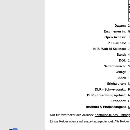
Datum:
2
Erschienen in:
G
Open Access:
J
In SCOPUS:
J
In ISI Web of Science:
J
Band:
4
DOI:
1
Seitenbereich:
S
Verlag:
T
ISSN:
1
Stichwörter:
l
DLR - Schwerpunkt:
R
DLR - Forschungsgebiet:
R
Standort:
O
Institute & Einrichtungen:
D
Nur für Mitarbeiter des Archivs:
Kontrollseite des Eintrag
Einige Felder oben sind zurzeit ausgeblendet:
Alle Felder