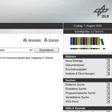
Freitag, 7. August 2026
Schriftgröße:
[-]
Text
[+]
Versenden
Drucken
Blättern
ch to savanna landscape mapping in Ghana.
Neue Einträge
Dokumentenart
Erscheinungsjahr
Institute & Einrichtungen
Suchen
Einfache Suche
Erweiterte Suche
Programmatische Suche
Vordefinierte Suche
RSS-Feed
Hilfe & Kontakt