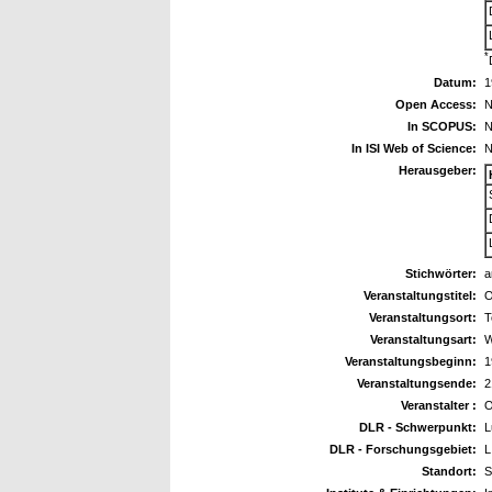
*
Datum:
1
Open Access:
N
In SCOPUS:
N
In ISI Web of Science:
N
Herausgeber:
Stichwörter:
a
Veranstaltungstitel:
O
Veranstaltungsort:
T
Veranstaltungsart:
W
Veranstaltungsbeginn:
1
Veranstaltungsende:
2
Veranstalter :
DLR - Schwerpunkt:
L
DLR - Forschungsgebiet:
L
Standort:
S