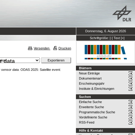
Donnerstag, 6. August 2026
Schriftgröße:
[-]
Text
[+]
Versenden
Drucken
r data
Blättern
 sensor data.
ODAS 2025: Satellite event:
Neue Einträge
Dokumentenart
Erscheinungsjahr
Institute & Einrichtungen
Suchen
Einfache Suche
Erweiterte Suche
Programmatische Suche
Vordefinierte Suche
RSS-Feed
Hilfe & Kontakt