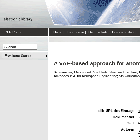
DLR Portal
Home
|
Impressum
|
Datenschutz
|
Barrierefreiheit
|
Erweiterte Suche
A VAE-based approach for anoma
Schwämmle, Marius
und
Durchholz, Sven
und
Lambert, 
Advances in AI for Aerospace Engineering; 5th workshop
elib-URL des Eintrags:
h
Dokumentart:
K
Titel:
A
Autoren: