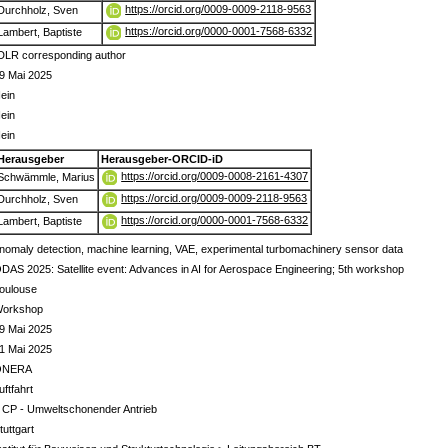
https://orcid.org/0009-0009-2118-9563
Durchholz, Sven
https://orcid.org/0000-0001-7568-6332
Lambert, Baptiste
DLR corresponding author
9 Mai 2025
ein
ein
ein
Herausgeber
Herausgeber-ORCID-iD
https://orcid.org/0009-0008-2161-4307
Schwämmle, Marius
https://orcid.org/0009-0009-2118-9563
Durchholz, Sven
https://orcid.org/0000-0001-7568-6332
Lambert, Baptiste
nomaly detection, machine learning, VAE, experimental turbomachinery sensor data
DAS 2025: Satellite event: Advances in AI for Aerospace Engineering; 5th workshop
oulouse
orkshop
9 Mai 2025
1 Mai 2025
ONERA
uftfahrt
 CP - Umweltschonender Antrieb
tuttgart