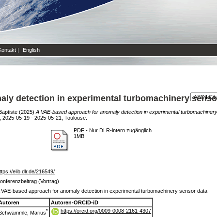
Kontakt
|
English
ly detection in experimental turbomachinery senso
Baptiste
(2025)
A VAE-based approach for anomaly detection in experimental turbomachinery
, 2025-05-19 - 2025-05-21, Toulouse.
PDF
- Nur DLR-intern zugänglich
1MB
ttps://elib.dlr.de/216549/
onferenzbeitrag (Vortrag)
 VAE-based approach for anomaly detection in experimental turbomachinery sensor data
Autoren
Autoren-ORCID-iD
https://orcid.org/0009-0008-2161-4307
*
Schwämmle, Marius