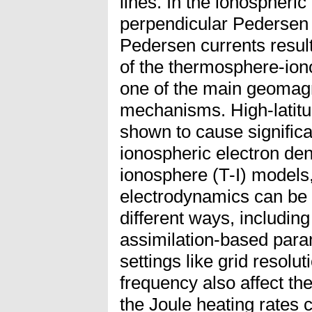
lines. In the ionospheric
perpendicular Pedersen c
Pedersen currents result 
of the thermosphere-ion
one of the main geomagn
mechanisms. High-latitu
shown to cause significa
ionospheric electron den
ionosphere (T-I) models,
electrodynamics can be 
different ways, includin
assimilation-based para
settings like grid resolu
frequency also affect th
the Joule heating rates 