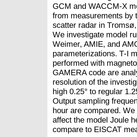
GCM and WACCM-X mode
from measurements by 
scatter radar in Tromsø
We investigate model run
Weimer, AMIE, and AM
parameterizations. T-I 
performed with magnetos
GAMERA code are analyz
resolution of the investi
high 0.25° to regular 1.2
Output sampling frequen
hour are compared. We s
affect the model Joule h
compare to EISCAT me