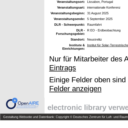
Veranstaltungsort:
Lissabon, Portugal
Veranstaltungsart:
internationale Konferenz
Veranstaltungsbeginn:
31 August 2025
Veranstaltungsende:
5 September 2025
DLR - Schwerpunkt:
Raumfahrt
DLR -
R EO - Erdbeobachtung
Forschungsgebiet:
Standort:
Neustrelitz
Institute &
Institut für Solar-Terrestris
Einrichtungen:
Nur für Mitarbeiter des 
Eintrags
Einige Felder oben sind
Felder anzeigen
electronic library ver
Gestaltung Webseite und Datenbank: Copyright © Deutsches Zentrum für Luft- und Raumfa