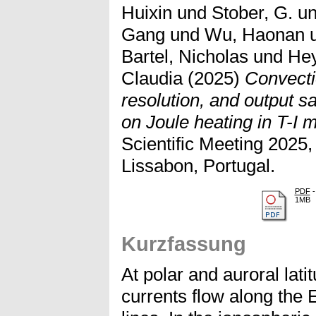
Huixin
und
Stober, G.
u
Gang
und
Wu, Haonan
Bartel, Nicholas
und
He
Claudia
(2025)
Convecti
resolution, and output 
on Joule heating in T-I 
Scientific Meeting 2025
Lissabon, Portugal.
PDF
-
1MB
Kurzfassung
At polar and auroral lati
currents flow along the 