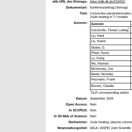
elib-URL des Eintrags:
https://elib.dlr.de/216431/
Dokumentart:
Konferenzbeitrag (Vortrag)
Titel:
Convection parameterization,
Joule heating in T-I models
Autoren:
Autoren
*
Günzkofer, Florian Ludwig
Liu, Hanli
Liu, Huixin
Stober, G.
Pham, Kevin
Lu, Gang
Wu, Haonan
McInerney, Joe
Bartel, Nicholas
Heymann, Frank
Borries, Claudia
*
DLR corresponding author
Datum:
September 2025
Open Access:
Nein
In SCOPUS:
Nein
In ISI Web of Science:
Nein
Stichwörter:
Joule heating, plasma convec
Veranstaltungstitel:
IAGA / IASPEI Joint Scientifi