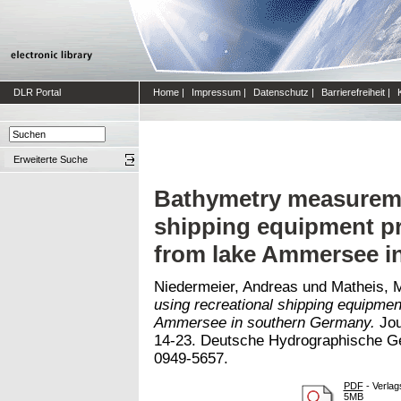
DLR Portal
Home
|
Impressum
|
Datenschutz
|
Barrierefreiheit
|
Erweiterte Suche
Bathymetry measureme
shipping equipment pr
from lake Ammersee i
Niedermeier, Andreas
und
Matheis, 
using recreational shipping equipmen
Ammersee in southern Germany.
Jou
14-23. Deutsche Hydrographische Ge
0949-5657.
PDF
- Verlag
5MB