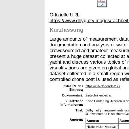
Offizielle URL:
https://www.dhyg.de/images/fachbe
Kurzfassung
Large amounts of measurement data a
documentation and analysis of water
crowdsourced and amateur measureme
present a huge dataset collected at a
yacht and discuss various topics of 
visualisations are given on global an
dataset collected in a small region w
controlled drone boat is used as refe
elib-URL des
https://elib.dlr.de/215260/
Eintrags:
Dokumentart:
Zeitschriftenbeitrag
Zusätzliche
Keine Förderung. Arbeiten in de
Informationen:
Titel:
Bathymetry measurements using
lake Ammersee in southern G
Autoren:
Autoren
Autor
*
Niedermeier, Andreas