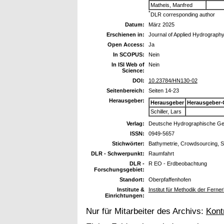
Matheis, Manfred
*
DLR corresponding author
Datum:
März 2025
Erschienen in:
Journal of Applied Hydrograph
Open Access:
Ja
In SCOPUS:
Nein
In ISI Web of
Nein
Science:
DOI:
10.23784/HN130-02
Seitenbereich:
Seiten 14-23
Herausgeber:
Herausgeber
Herausgeber-
Schiller, Lars
Verlag:
Deutsche Hydrographische Ges
ISSN:
0949-5657
Stichwörter:
Bathymetrie, Crowdsourcing,
DLR - Schwerpunkt:
Raumfahrt
DLR -
R EO - Erdbeobachtung
Forschungsgebiet:
Standort:
Oberpfaffenhofen
Institute &
Institut für Methodik der Fern
Einrichtungen:
Nur für Mitarbeiter des Archivs:
Kont