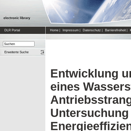
DLR Portal
Home
|
Impressum
|
Datenschutz
|
Barrierefreiheit
|
Erweiterte Suche
Entwicklung u
eines Wassers
Antriebsstran
Untersuchung
Energieeffiz