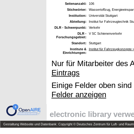
Seitenanzahl:
106
Stichwörter:
Wassertoffzug, Energieeinsparu
Institution:
Universität Stuttgart
Abteilung:
Institut fur Fahrzeugtechnik Stu
DLR - Schwerpunkt:
Verkehr
DLR -
V SC Schienenverkehr
Forschungsgebiet:
Standort:
Stuttgart
Institute &
Institut für Fahrzeugkonzepte
Einrichtungen:
Nur für Mitarbeiter des 
Eintrags
Einige Felder oben sind
Felder anzeigen
electronic library ver
Gestaltung Webseite und Datenbank: Copyright © Deutsches Zentrum für Luft- und Raumfa