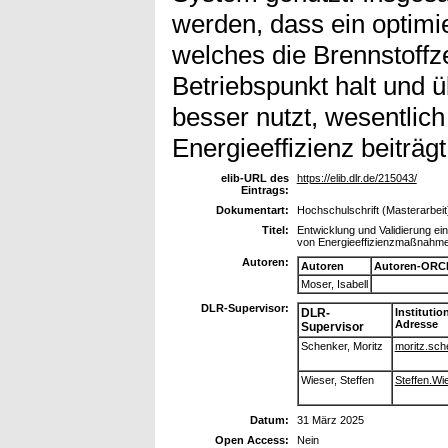
werden, dass ein optim
welches die Brennstoffze
Betriebspunkt halt und 
besser nutzt, wesentlich
Energieeffizienz beiträgt
elib-URL des
https://elib.dlr.de/215043/
Eintrags:
Dokumentart:
Hochschulschrift (Masterarbeit
Titel:
Entwicklung und Validierung e
von Energieeffizienzmaßnahm
Autoren:
Autoren
Autoren-ORCI
Moser, Isabell
DLR-Supervisor:
DLR-
Institutio
Adresse
Supervisor
Schenker, Moritz
moritz.sche
Wieser, Steffen
Steffen.Wie
Datum:
31 März 2025
Open Access:
Nein