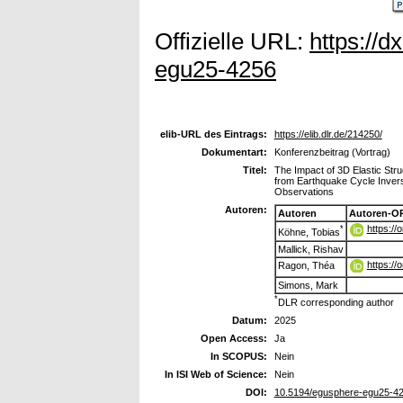
Offizielle URL:
https://d
egu25-4256
elib-URL des Eintrags:
https://elib.dlr.de/214250/
Dokumentart:
Konferenzbeitrag (Vortrag)
Titel:
The Impact of 3D Elastic Stru
from Earthquake Cycle Inver
Observations
Autoren:
Autoren
Autoren-O
https:/
*
Köhne, Tobias
Mallick, Rishav
https:/
Ragon, Théa
Simons, Mark
*
DLR corresponding author
Datum:
2025
Open Access:
Ja
In SCOPUS:
Nein
In ISI Web of Science:
Nein
DOI:
10.5194/egusphere-egu25-4