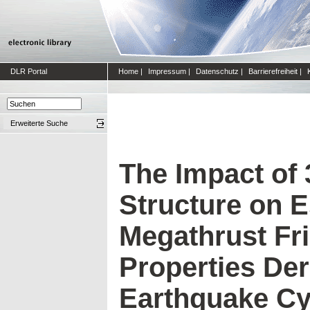
DLR Portal
Home
|
Impressum
|
Datenschutz
|
Barrierefreiheit
|
Erweiterte Suche
The Impact of 
Structure on E
Megathrust Fri
Properties De
Earthquake Cyc