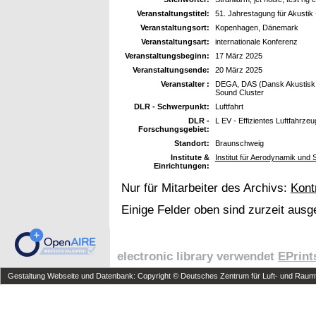
Veranstaltungstitel:
51. Jahrestagung für Akusti
Veranstaltungsort:
Kopenhagen, Dänemark
Veranstaltungsart:
internationale Konferenz
Veranstaltungsbeginn:
17 März 2025
Veranstaltungsende:
20 März 2025
Veranstalter :
DEGA, DAS (Dansk Akustisk S
Sound Cluster
DLR - Schwerpunkt:
Luftfahrt
DLR -
L EV - Effizientes Luftfahrzeu
Forschungsgebiet:
Standort:
Braunschweig
Institute &
Institut für Aerodynamik und
Einrichtungen:
Nur für Mitarbeiter des Archivs:
Kont
Einige Felder oben sind zurzeit ausg
electronic library verwendet
EPrint
Gestaltung Webseite und Datenbank: Copyright © Deutsches Zentrum für Luft- und Raumfa