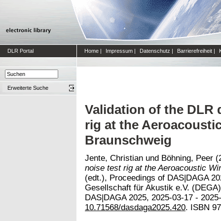
DLR Portal
Home
|
Impressum
|
Datenschutz
|
Barrierefreiheit
|
Erweiterte Suche
Validation of the DLR d
rig at the Aeroacousti
Braunschweig
Jente, Christian
und
Böhning, Peer
(
noise test rig at the Aeroacoustic W
(edt.), Proceedings of DAS|DAGA 20
Gesellschaft für Akustik e.V. (DEGA)
DAS|DAGA 2025, 2025-03-17 - 2025-
10.71568/dasdaga2025.420
. ISBN 97