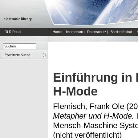
DLR Portal
Home
|
Impressum
|
Datenschutz
|
Barrierefreiheit
|
Erweiterte Suche
Einführung in
H-Mode
Flemisch, Frank Ole
(20
Metapher und H-Mode.
K
Mensch-Maschine Syste
(nicht veröffentlicht)