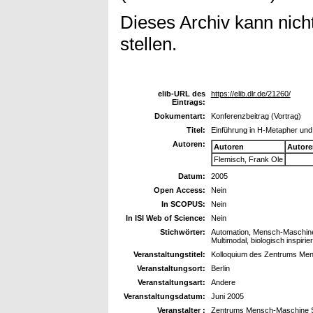
Dieses Archiv kann nicht
stellen.
elib-URL des
https://elib.dlr.de/21260/
Eintrags:
Dokumentart:
Konferenzbeitrag (Vortrag)
Titel:
Einführung in H-Metapher un
Autoren:
Autoren
Autore
Flemisch, Frank Ole
Datum:
2005
Open Access:
Nein
In SCOPUS:
Nein
In ISI Web of Science:
Nein
Stichwörter:
Automation, Mensch-Maschine 
Multimodal, biologisch inspir
Veranstaltungstitel:
Kolloquium des Zentrums M
Veranstaltungsort:
Berlin
Veranstaltungsart:
Andere
Veranstaltungsdatum:
Juni 2005
Veranstalter :
Zentrums Mensch-Maschine S