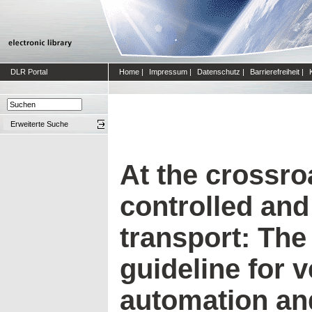
DLR Portal
Home
|
Impressum
|
Datenschutz
|
Barrierefreiheit
|
Erweiterte Suche
At the crossro
controlled an
transport: The
guideline for v
automation and