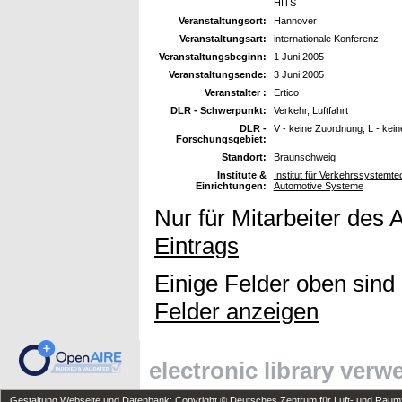
HITS
Veranstaltungsort:
Hannover
Veranstaltungsart:
internationale Konferenz
Veranstaltungsbeginn:
1 Juni 2005
Veranstaltungsende:
3 Juni 2005
Veranstalter :
Ertico
DLR - Schwerpunkt:
Verkehr, Luftfahrt
DLR -
V - keine Zuordnung, L - kei
Forschungsgebiet:
Standort:
Braunschweig
Institute &
Institut für Verkehrssystemte
Einrichtungen:
Automotive Systeme
Nur für Mitarbeiter des 
Eintrags
Einige Felder oben sind
Felder anzeigen
electronic library ver
Gestaltung Webseite und Datenbank: Copyright © Deutsches Zentrum für Luft- und Raumfa