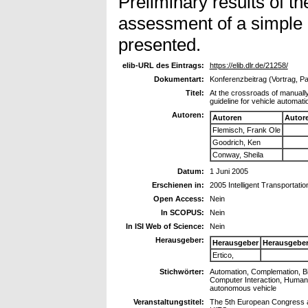
Preliminary results of 
assessment of a simple
presented.
elib-URL des Eintrags:
https://elib.dlr.de/21258/
Dokumentart:
Konferenzbeitrag (Vortrag, P
Titel:
At the crossroads of manuall
guideline for vehicle automati
Autoren:
Autoren
Autor
Flemisch, Frank Ole
Goodrich, Ken
Conway, Sheila
Datum:
1 Juni 2005
Erschienen in:
2005 Intelligent Transportati
Open Access:
Nein
In SCOPUS:
Nein
In ISI Web of Science:
Nein
Herausgeber:
Herausgeber
Herausgebe
Ertico,
Stichwörter:
Automation, Complemation, Bio
Computer Interaction, Human
autonomous vehicle
Veranstaltungstitel:
The 5th European Congress an