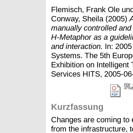
Flemisch, Frank Ole
un
Conway, Sheila
(2005)
A
manually controlled and
H-Metaphor as a guideli
and interaction.
In: 2005 
Systems. The 5th Euro
Exhibition on Intelligen
Services HITS, 2005-06
PDF
-
477k
Kurzfassung
Changes are coming to e
from the infrastructure, 