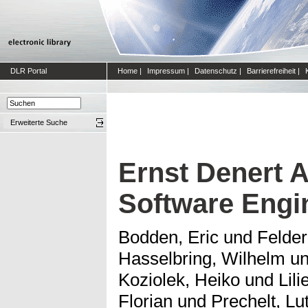
DLR Portal
Home
|
Impressum
|
Datenschutz
|
Barrierefreiheit
|
Erweiterte Suche
Ernst Denert 
Software Engi
Bodden, Eric
und
Felder
Hasselbring, Wilhelm
u
Koziolek, Heiko
und
Lili
Florian
und
Prechelt, Lu