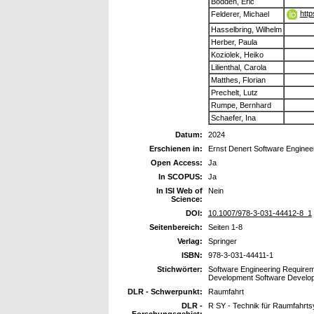
Bodden, Eric
http
Felderer, Michael
Hasselbring, Wilhelm
Herber, Paula
Koziolek, Heiko
Lilienthal, Carola
Matthes, Florian
Prechelt, Lutz
Rumpe, Bernhard
Schaefer, Ina
Datum:
2024
Erschienen in:
Ernst Denert Software Enginee
Open Access:
Ja
In SCOPUS:
Ja
In ISI Web of
Nein
Science:
DOI:
10.1007/978-3-031-44412-8_1
Seitenbereich:
Seiten 1-8
Verlag:
Springer
ISBN:
978-3-031-44411-1
Stichwörter:
Software Engineering Requirem
Development Software Develo
DLR - Schwerpunkt:
Raumfahrt
DLR -
R SY - Technik für Raumfahrt