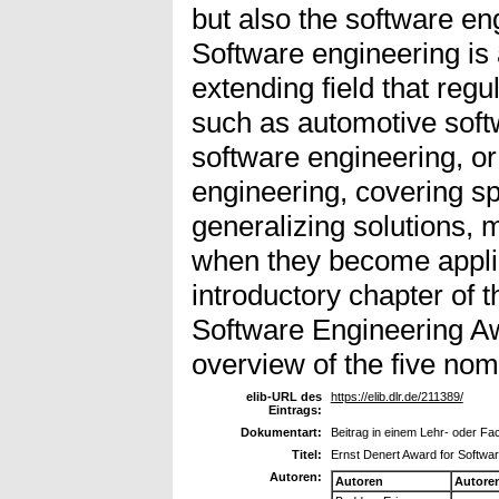
but also the software engi
Software engineering is 
extending field that reg
such as automotive soft
software engineering, o
engineering, covering sp
generalizing solutions,
when they become applic
introductory chapter of 
Software Engineering Aw
overview of the five no
elib-URL des
https://elib.dlr.de/211389/
Eintrags:
Dokumentart:
Beitrag in einem Lehr- oder F
Titel:
Ernst Denert Award for Softwa
Autoren:
Autoren
Autore