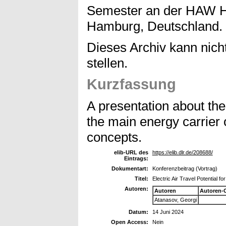
Semester an der HAW H
Hamburg, Deutschland. (n
Dieses Archiv kann nicht
stellen.
Kurzfassung
A presentation about the 
the main energy carrier o
concepts.
elib-URL des
https://elib.dlr.de/208688/
Eintrags:
Dokumentart:
Konferenzbeitrag (Vortrag)
Titel:
Electric Air Travel Potential fo
Autoren:
Autoren
Autoren-
Atanasov, Georgi
Datum:
14 Juni 2024
Open Access:
Nein