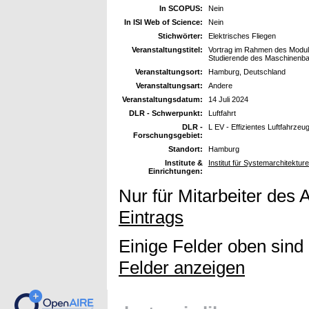
In SCOPUS:
Nein
In ISI Web of Science:
Nein
Stichwörter:
Elektrisches Fliegen
Veranstaltungstitel:
Vortrag im Rahmen des Moduls 
Studierende des Maschinenba
Veranstaltungsort:
Hamburg, Deutschland
Veranstaltungsart:
Andere
Veranstaltungsdatum:
14 Juli 2024
DLR - Schwerpunkt:
Luftfahrt
DLR -
L EV - Effizientes Luftfahrzeu
Forschungsgebiet:
Standort:
Hamburg
Institute &
Institut für Systemarchitektu
Einrichtungen:
Nur für Mitarbeiter des 
Eintrags
Einige Felder oben sind
Felder anzeigen