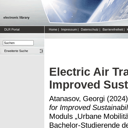
DLR Portal
Home
|
Impressum
|
Datenschutz
|
Barrierefreiheit
|
Erweiterte Suche
Electric Air Tr
Improved Susta
Atanasov, Georgi
(2024
for Improved Sustainabili
Moduls „Urbane Mobilität
Bachelor-Studierende d