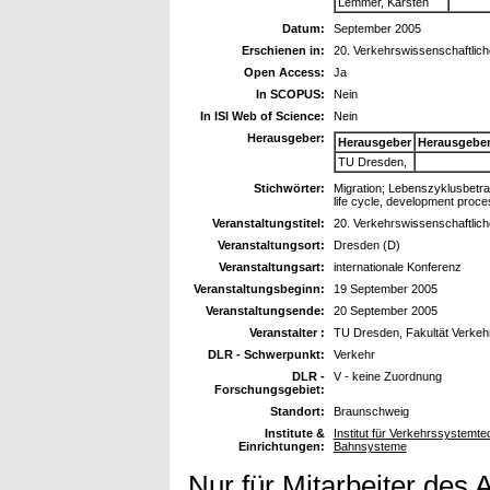
Lemmer, Karsten
Datum:
September 2005
Erschienen in:
20. Verkehrswissenschaftlic
Open Access:
Ja
In SCOPUS:
Nein
In ISI Web of Science:
Nein
Herausgeber:
Herausgeber
Herausgebe
TU Dresden,
Stichwörter:
Migration; Lebenszyklusbetra
life cycle, development proce
Veranstaltungstitel:
20. Verkehrswissenschaftlic
Veranstaltungsort:
Dresden (D)
Veranstaltungsart:
internationale Konferenz
Veranstaltungsbeginn:
19 September 2005
Veranstaltungsende:
20 September 2005
Veranstalter :
TU Dresden, Fakultät Verkehr
DLR - Schwerpunkt:
Verkehr
DLR -
V - keine Zuordnung
Forschungsgebiet:
Standort:
Braunschweig
Institute &
Institut für Verkehrssystemte
Einrichtungen:
Bahnsysteme
Nur für Mitarbeiter des 