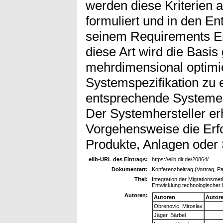
werden diese Kriterien
formuliert und in den E
seinem Requirements Eng
diese Art wird die Basis
mehrdimensional optimie
Systemspezifikation zu e
entsprechende Systement
Der Systemhersteller er
Vorgehensweise die Erf
Produkte, Anlagen oder
elib-URL des Eintrags:
https://elib.dlr.de/20864/
Dokumentart:
Konferenzbeitrag (Vortrag, P
Titel:
Integration der Migrationsme
Entwicklung technologischer
Autoren:
Autoren
Autor
Obrenovic, Miroslav
Jäger, Bärbel