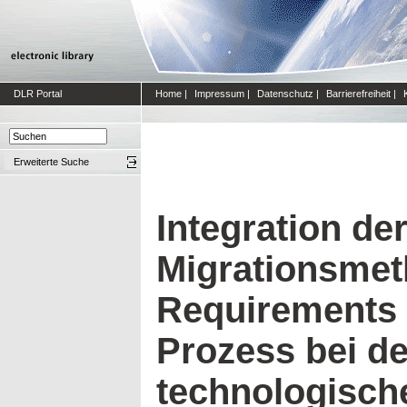
DLR Portal
Home
|
Impressum
|
Datenschutz
|
Barrierefreiheit
|
Erweiterte Suche
Integration de
Migrationsmet
Requirements 
Prozess bei d
technologisch