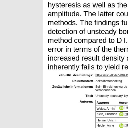
hysteresis as well as the
amplitude. The latter co
methods. The findings fu
detection of unsteady bo
method compared to DT. 
error in terms of the the
increased result density
inherently fails to yield r
elib-URL des Eintrags:
https://elib.dlr.de/20841
Dokumentart:
Zeitschriftenbeitrag
Zusätzliche Informationen:
Beim Einreichen wurde d
veröffentlichen.
Titel:
Unsteady boundary-laye
Autoren:
Autoren
Autor
ht
*
Weiss, Armin
ht
Klein, Christian
Henne, Ulrich
ht
Hebler, Anne