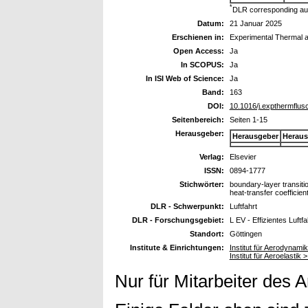
*
DLR corresponding au
Datum:
21 Januar 2025
Erschienen in:
Experimental Thermal a
Open Access:
Ja
In SCOPUS:
Ja
In ISI Web of Science:
Ja
Band:
163
DOI:
10.1016/j.expthermflus
Seitenbereich:
Seiten 1-15
Herausgeber:
Herausgeber
Heraus
Verlag:
Elsevier
ISSN:
0894-1777
Stichwörter:
boundary-layer transiti
heat-transfer coefficien
DLR - Schwerpunkt:
Luftfahrt
DLR - Forschungsgebiet:
L EV - Effizientes Luftf
Standort:
Göttingen
Institute & Einrichtungen:
Institut für Aerodynam
Institut für Aeroelastik
Nur für Mitarbeiter des 