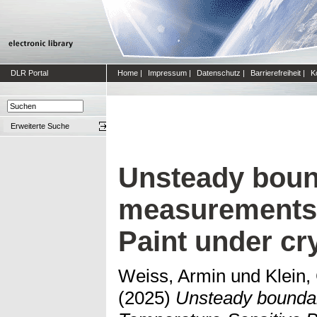
DLR Portal
Home
|
Impressum
|
Datenschutz
|
Barrierefreiheit
|
K
Erweiterte Suche
Unsteady bound
measurements 
Paint under cr
Weiss, Armin
und
Klein,
(2025)
Unsteady boundar