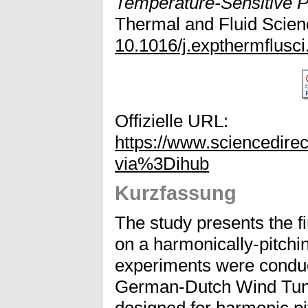
Temperature-Sensitive Pa
Thermal and Fluid Scienc
10.1016/j.expthermflusc
Offizielle URL:
https://www.sciencedire
via%3Dihub
Kurzfassung
The study presents the f
on a harmonically-pitchin
experiments were conduct
German-Dutch Wind Tunne
designed for harmonic pi