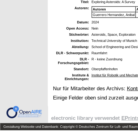
Titel:
Exploring Asteroids: A Survey
Autoren:
Autoren
Guerrero Hernandez, Anibal
Datum:
2024
Open Access:
Nein
Stichwörter:
Asteroids, Space, Exploration
Institution:
Technical University of Munich
Abteilung:
School of Engineering and Des
DLR - Schwerpunkt:
Raumfahrt
DLR -
R - keine Zuordnung
Forschungsgebiet:
Standort:
Oberpfaffenhofen
Institute &
Institut für Robotik und Mechat
Einrichtungen:
Nur für Mitarbeiter des Archivs:
Kont
Einige Felder oben sind zurzeit ausg
electronic library verwendet
EPrint
Gestaltung Webseite und Datenbank: Copyright © Deutsches Zentrum für Luft- und Raumfa