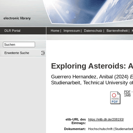
DLR Portal
Home
|
Impressum
|
Datenschutz
|
Barrierefreiheit
|
Erweiterte Suche
Exploring Asteroids: 
Guerrero Hernandez, Anibal
(2024)
E
Studienarbeit, Technical University o
PDF
-
1MB
elib-URL des
https://elib.dlr.de/208193/
Eintrags:
Dokumentart:
Hochschulschrift (Studienarbeit