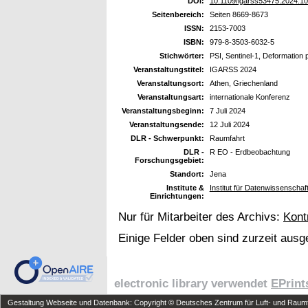
DOI:
10.1109/igarss53475.2024.1
Seitenbereich:
Seiten 8669-8673
ISSN:
2153-7003
ISBN:
979-8-3503-6032-5
Stichwörter:
PSI, Sentinel-1, Deformation 
Veranstaltungstitel:
IGARSS 2024
Veranstaltungsort:
Athen, Griechenland
Veranstaltungsart:
internationale Konferenz
Veranstaltungsbeginn:
7 Juli 2024
Veranstaltungsende:
12 Juli 2024
DLR - Schwerpunkt:
Raumfahrt
DLR -
R EO - Erdbeobachtung
Forschungsgebiet:
Standort:
Jena
Institute &
Institut für Datenwissenschaf
Einrichtungen:
Nur für Mitarbeiter des Archivs:
Kont
Einige Felder oben sind zurzeit ausg
electronic library verwendet
EPrint
Gestaltung Webseite und Datenbank: Copyright © Deutsches Zentrum für Luft- und Raumfa