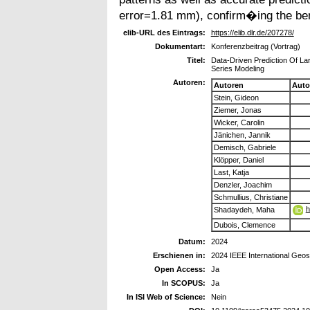
error=1.81 mm), confirm�ing the ben
elib-URL des Eintrags:
https://elib.dlr.de/207278/
Dokumentart:
Konferenzbeitrag (Vortrag)
Titel:
Data-Driven Prediction Of La
Series Modeling
Autoren:
Autoren
Auto
Stein, Gideon
Ziemer, Jonas
Wicker, Carolin
Jänichen, Jannik
Demisch, Gabriele
Klöpper, Daniel
Last, Katja
Denzler, Joachim
Schmullius, Christiane
h
Shadaydeh, Maha
Dubois, Clemence
Datum:
2024
Erschienen in:
2024 IEEE International Ge
Open Access:
Ja
In SCOPUS:
Ja
In ISI Web of Science:
Nein