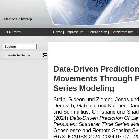
DLR Portal
Home
|
Impressum
|
Datenschutz
|
Barrierefreiheit
|
Erweiterte Suche
Data-Driven Prediction
Movements Through Pe
Series Modeling
Stein, Gideon
und
Ziemer, Jonas
un
Demisch, Gabriele
und
Klöpper, Dani
und
Schmullius, Christiane
und
Shad
(2024)
Data-Driven Prediction Of La
Persistent Scatterer Time Series Mod
Geoscience and Remote Sensing Sy
8673. IGARSS 2024, 2024-07-07 - 202