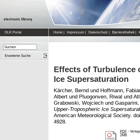
DLR Portal
Home
|
Impressum
|
Datenschutz
|
Barrierefreiheit
|
Erweiterte Suche
Effects of Turbulence
Ice Supersaturation
Kärcher, Bernd
und
Hoffmann, Fabia
Albert
und
Pluogonven, Riwal
und
At
Grabowski, Wojciech
und
Gasparini,
Upper-Tropospheric Ice Supersaturat
American Meteorological Society. do
4928.
PDF
- Verlag
2MB