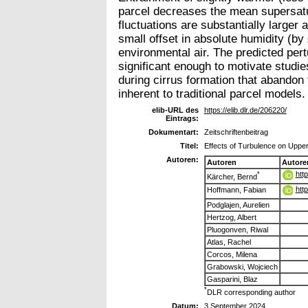
parcel decreases the mean supersatu
fluctuations are substantially larger 
small offset in absolute humidity (b
environmental air. The predicted pert
significant enough to motivate studie
during cirrus formation that abandon
inherent to traditional parcel models.
elib-URL des
https://elib.dlr.de/206220/
Eintrags:
Dokumentart:
Zeitschriftenbeitrag
Titel:
Effects of Turbulence on Uppe
Autoren:
Autoren
Autore
htt
*
Kärcher, Bernd
htt
Hoffmann, Fabian
Podglajen, Aurelien
Hertzog, Albert
Pluogonven, Riwal
Atlas, Rachel
Corcos, Milena
Grabowski, Wojciech
Gasparini, Blaz
*
DLR corresponding author
Datum:
3 September 2024