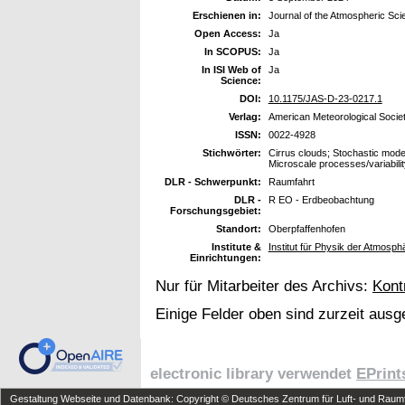
Erschienen in:
Journal of the Atmospheric Sc
Open Access:
Ja
In SCOPUS:
Ja
In ISI Web of
Ja
Science:
DOI:
10.1175/JAS-D-23-0217.1
Verlag:
American Meteorological Socie
ISSN:
0022-4928
Stichwörter:
Cirrus clouds; Stochastic mod
Microscale processes/variabilit
DLR - Schwerpunkt:
Raumfahrt
DLR -
R EO - Erdbeobachtung
Forschungsgebiet:
Standort:
Oberpfaffenhofen
Institute &
Institut für Physik der Atmosp
Einrichtungen:
Nur für Mitarbeiter des Archivs:
Kont
Einige Felder oben sind zurzeit ausg
electronic library verwendet
EPrint
Gestaltung Webseite und Datenbank: Copyright © Deutsches Zentrum für Luft- und Raumfa