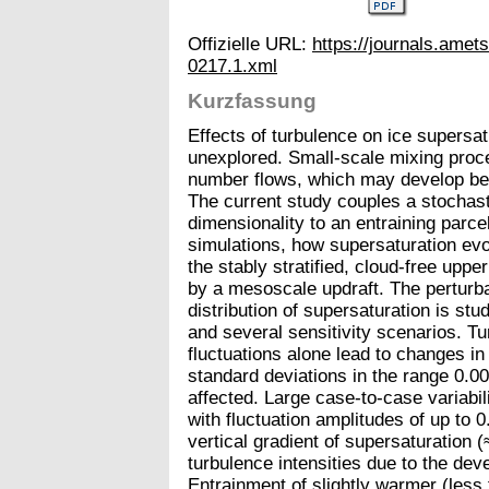
Offizielle URL:
https://journals.amet
0217.1.xml
Kurzfassung
Effects of turbulence on ice supersat
unexplored. Small-scale mixing pro
number flows, which may develop be
The current study couples a stochast
dimensionality to an entraining parce
simulations, how supersaturation ev
the stably stratified, cloud-free uppe
by a mesoscale updraft. The perturba
distribution of supersaturation is st
and several sensitivity scenarios. T
fluctuations alone lead to changes i
standard deviations in the range 0.0
affected. Large case-to-case variabili
with fluctuation amplitudes of up to 
vertical gradient of supersaturation 
turbulence intensities due to the dev
Entrainment of slightly warmer (less 