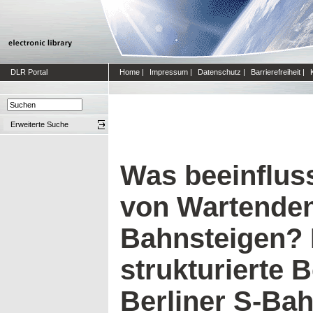
DLR Portal
Home
|
Impressum
|
Datenschutz
|
Barrierefreiheit
|
Erweiterte Suche
Was beeinfluss
von Wartende
Bahnsteigen? 
strukturierte
Berliner S-Ba