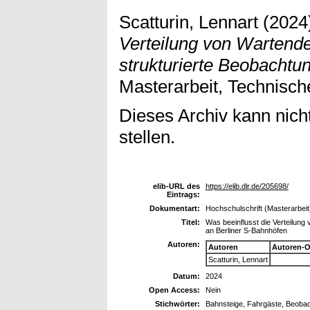
Scatturin, Lennart
(2024
Verteilung von Wartend
strukturierte Beobachtu
Masterarbeit, Technische
Dieses Archiv kann nicht
stellen.
elib-URL des
https://elib.dlr.de/205698/
Eintrags:
Dokumentart:
Hochschulschrift (Masterarbeit
Titel:
Was beeinflusst die Verteilung
an Berliner S-Bahnhöfen
Autoren:
Autoren
Autoren-O
Scatturin, Lennart
Datum:
2024
Open Access:
Nein
Stichwörter:
Bahnsteige, Fahrgäste, Beoba