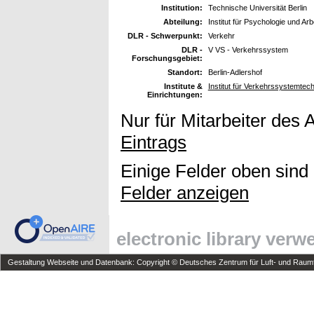
Institution:
Technische Universität Berlin
Abteilung:
Institut für Psychologie und Ar
DLR - Schwerpunkt:
Verkehr
DLR -
V VS - Verkehrssystem
Forschungsgebiet:
Standort:
Berlin-Adlershof
Institute &
Institut für Verkehrssystemtech
Einrichtungen:
Nur für Mitarbeiter des 
Eintrags
Einige Felder oben sind
Felder anzeigen
electronic library ver
Gestaltung Webseite und Datenbank: Copyright © Deutsches Zentrum für Luft- und Raumfa