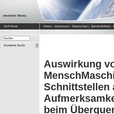
DLR Portal
Home
|
Impressum
|
Datenschutz
|
Barrierefreiheit
|
Erweiterte Suche
Auswirkung vo
MenschMaschi
Schnittstellen 
Aufmerksamkei
beim Überquer