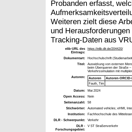
Probanden erfasst, welc
Aufmerksamkeitsverteil
Weiteren zielt diese Arb
und Herausforderungen
Tracking-Daten aus VR
elib-URL des
https://elib.dlr.de/204420/
Eintrags:
Dokumentart:
Hochschulschrift (Studienarbeit
Titel:
Auswirkung von externen Mensc
beim Überqueren der Straße – 
Verkehrssimulation mit multipl
Autoren:
Autoren
Autoren-ORCID-
Fauth, Tim
Datum:
Mai 2024
Open Access:
Nein
Seitenanzahl:
58
Stichwörter:
Automated vehicles; eHMI, Inte
Institution:
Fachhochschule des Mittelsta
DLR - Schwerpunkt:
Verkehr
DLR -
V ST Straßenverkehr
Forschungsgebiet: