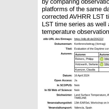
by comparing observati
platforms of the same d
corrected AVHRR LST ti
LST time series as well a
temperature observation
elib-URL des Eintrags:
https://elib.dlr.de/204222/
Dokumentart:
Konferenzbeitrag (Vortrag)
Titel:
Evaluation of the Daytime c
Autoren:
Autoren
Autore
htt
Reiners, Philipp
htt
Holzwarth, Stefanie
Kuenzer, Claudia
Datum:
16 April 2024
Open Access:
Ja
In SCOPUS:
Nein
In ISI Web of Science:
Nein
Stichwörter:
Land Surface Temperature, A
TIMELINE
Veranstaltungstitel:
13th EARSeL Workshop on I
Veranstaltungsort:
Valencia, Spain