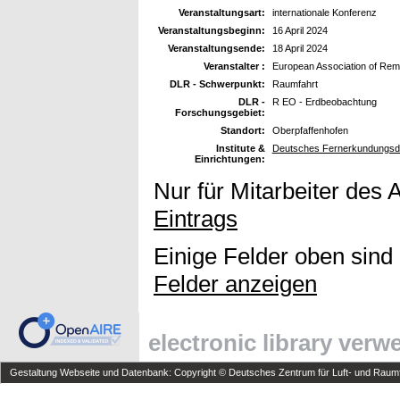
Veranstaltungsart:
internationale Konferenz
Veranstaltungsbeginn:
16 April 2024
Veranstaltungsende:
18 April 2024
Veranstalter :
European Association of Rem
DLR - Schwerpunkt:
Raumfahrt
DLR -
R EO - Erdbeobachtung
Forschungsgebiet:
Standort:
Oberpfaffenhofen
Institute &
Deutsches Fernerkundungsda
Einrichtungen:
Nur für Mitarbeiter des 
Eintrags
Einige Felder oben sind
Felder anzeigen
electronic library ver
Gestaltung Webseite und Datenbank: Copyright © Deutsches Zentrum für Luft- und Raumfa