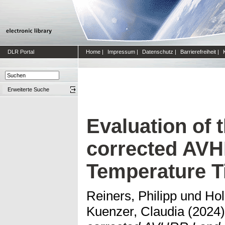
DLR Portal
Home
|
Impressum
|
Datenschutz
|
Barrierefreiheit
|
Erweiterte Suche
Evaluation of 
corrected AVH
Temperature T
Reiners, Philipp
und
Hol
Kuenzer, Claudia
(2024