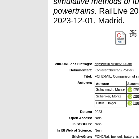
simulative methods of fue
powertrains.
RailLive 20
2023-12-01, Madrid.
PDF
-
1MB
elib-URL des Eintrags:
https://elib.dlr.de/202038/
Dokumentart:
Konferenzbeitrag (Poster)
Titel:
FCH2RAIL: Comparison of simu
Autoren:
Autoren
Autore
htt
Scharmach, Marcel
htt
Schenker, Moritz
htt
Dittus, Holger
Datum:
2023
Open Access:
Nein
In SCOPUS:
Nein
In ISI Web of Science:
Nein
Stichwörter:
FCH2Rail, fuel cell, battery, 