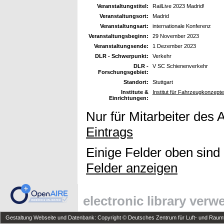
Veranstaltungstitel:
RailLive 2023 Madrid!
Veranstaltungsort:
Madrid
Veranstaltungsart:
internationale Konferenz
Veranstaltungsbeginn:
29 November 2023
Veranstaltungsende:
1 Dezember 2023
DLR - Schwerpunkt:
Verkehr
DLR -
V SC Schienenverkehr
Forschungsgebiet:
Standort:
Stuttgart
Institute &
Institut für Fahrzeugkonzep
Einrichtungen:
Nur für Mitarbeiter des 
Eintrags
Einige Felder oben sind
Felder anzeigen
electronic library ver
Gestaltung Webseite und Datenbank: Copyright © Deutsches Zentrum für Luft- und Raumfa