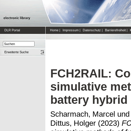
DLR Portal
Home
|
Impressum
|
Datenschutz
|
Barrierefreiheit
|
Erweiterte Suche
FCH2RAIL: Co
simulative met
battery hybrid
Scharmach, Marcel
un
Dittus, Holger
(2023)
FC