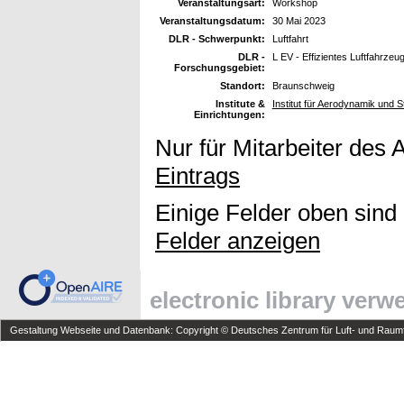
Veranstaltungsart:
Workshop
Veranstaltungsdatum:
30 Mai 2023
DLR - Schwerpunkt:
Luftfahrt
DLR -
L EV - Effizientes Luftfahrzeu
Forschungsgebiet:
Standort:
Braunschweig
Institute &
Institut für Aerodynamik und
Einrichtungen:
Nur für Mitarbeiter des 
Eintrags
Einige Felder oben sind
Felder anzeigen
electronic library ver
Gestaltung Webseite und Datenbank: Copyright © Deutsches Zentrum für Luft- und Raumfa