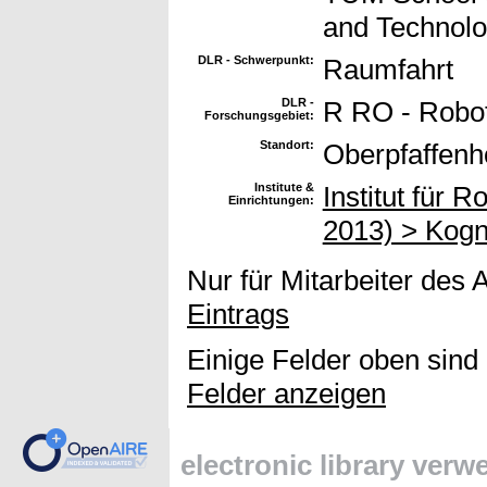
and Technol
DLR - Schwerpunkt:
Raumfahrt
DLR -
R RO - Robot
Forschungsgebiet:
Standort:
Oberpfaffenh
Institute &
Institut für 
Einrichtungen:
2013) > Kogn
Nur für Mitarbeiter des 
Eintrags
Einige Felder oben sind
Felder anzeigen
electronic library ver