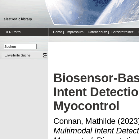
DLR Portal
Home
|
Impressum
|
Datenschutz
|
Barrierefreiheit
|
Erweiterte Suche
Biosensor-Bas
Intent Detecti
Myocontrol
Connan, Mathilde
(2023
Multimodal Intent Detec