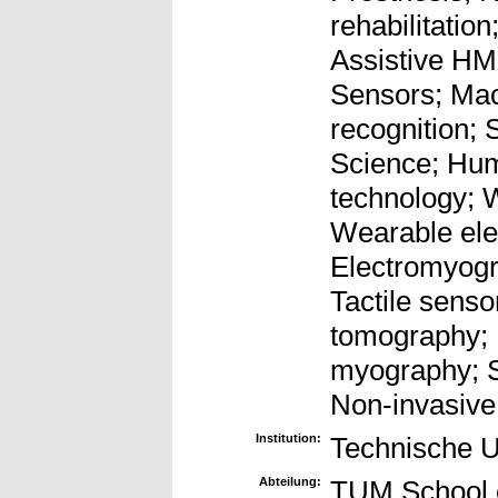
rehabilitation
Assistive HM
Sensors; Mac
recognition; 
Science; Hu
technology; 
Wearable ele
Electromyog
Tactile sens
tomography; 
myography; 
Non-invasive
Institution:
Technische U
Abteilung:
TUM School o