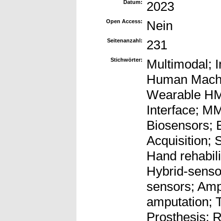
Datum:
2023
Open Access:
Nein
Seitenanzahl:
231
Stichwörter:
Multimodal; I
Human Machin
Wearable HM
Interface; MM
Biosensors; B
Acquisition; 
Hand rehabilit
Hybrid-sens
sensors; Amp
amputation; T
Prosthesis; R