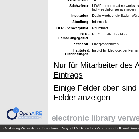
Stichwörter:
LiDAR, urban road networks, r
high-resolution aerial imagery
Institution:
Duale Hochschule Baden-Wür
Abteilung:
Informatik
DLR - Schwerpunkt:
Raumfahrt
DLR -
R EO - Erdbeobachtung
Forschungsgebiet:
Standort:
Oberpfaffenhofen
Institute &
Institut für Methodik der Fer
Einrichtungen:
Nur für Mitarbeiter des 
Eintrags
Einige Felder oben sind
Felder anzeigen
electronic library ver
Gestaltung Webseite und Datenbank: Copyright © Deutsches Zentrum für Luft- und Raumfa