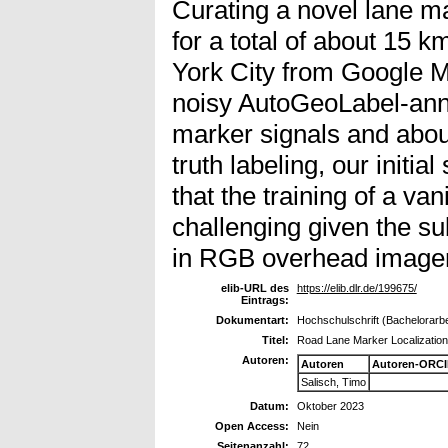
Curating a novel lane m
for a total of about 15 
York City from Google M
noisy AutoGeoLabel-anno
marker signals and abou
truth labeling, our initia
that the training of a va
challenging given the su
in RGB overhead imager
elib-URL des
https://elib.dlr.de/199675/
Eintrags:
Dokumentart:
Hochschulschrift (Bachelorarbe
Titel:
Road Lane Marker Localization
Autoren:
Autoren
Autoren-ORCI
Salisch, Timo
Datum:
Oktober 2023
Open Access:
Nein
Seitenanzahl:
72