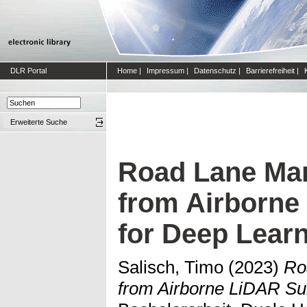
DLR Portal
Home
|
Impressum
|
Datenschutz
|
Barrierefreiheit
|
Erweiterte Suche
Road Lane Mar
from Airborne
for Deep Lear
Salisch, Timo
(2023)
Ro
from Airborne LiDAR Su