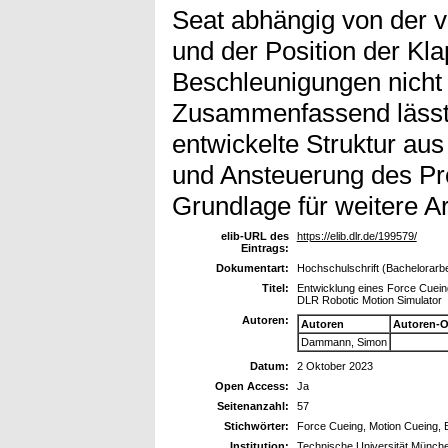
Seat abhängig von der 
und der Position der K
Beschleunigungen nicht 
Zusammenfassend lässt 
entwickelte Struktur au
und Ansteuerung des Pro
Grundlage für weitere Ar
elib-URL des
https://elib.dlr.de/199579/
Eintrags:
Dokumentart:
Hochschulschrift (Bachelorarbe
Titel:
Entwicklung eines Force Cueing
DLR Robotic Motion Simulator
Autoren:
Autoren
Autoren-O
Dammann, Simon
Datum:
2 Oktober 2023
Open Access:
Ja
Seitenanzahl:
57
Stichwörter:
Force Cueing, Motion Cueing, 
Institution:
Technische Universität Münch