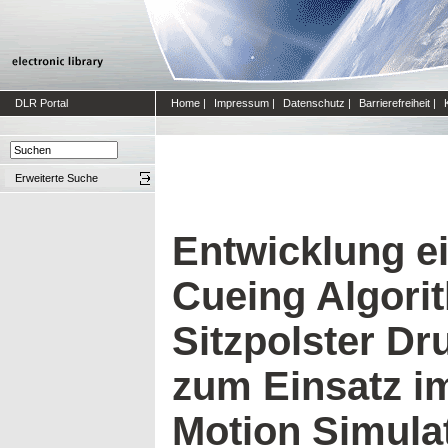
DLR Portal
Home
|
Impressum
|
Datenschutz
|
Barrierefreiheit
|
Erweiterte Suche
Entwicklung e
Cueing Algori
Sitzpolster Dr
zum Einsatz i
Motion Simula