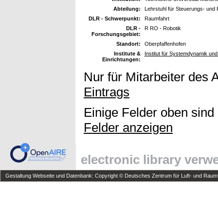
Abteilung:
Lehrstuhl für Steuerungs- und
DLR - Schwerpunkt:
Raumfahrt
DLR -
R RO - Robotik
Forschungsgebiet:
Standort:
Oberpfaffenhofen
Institute &
Institut für Systemdynamik un
Einrichtungen:
Nur für Mitarbeiter des 
Eintrags
Einige Felder oben sind
Felder anzeigen
electronic library ver
Gestaltung Webseite und Datenbank: Copyright © Deutsches Zentrum für Luft- und Raumfa