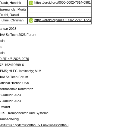
https://orcid.org/0000-0002-7814-0981
Traub, Hendrik
Sprengholz, Moritz
Teufel, Daniel
https://orcid.org/0000-0002-2218-1223
Hühne, Christian
anuar 2023
IAA SciTech 2023 Forum
ein
a
ein
0.2514/6.2023-2076
78-162410699-6
PMS; HLFC; laminarity; ALM
IAA SciTech Forum
ational Harbor, USA
nternationale Konferenz
3 Januar 2023
7 Januar 2023
uftfahrt
 CS - Komponenten und Systeme
raunschweig
nstitut für Systemleichtbau > Funktionsleichtbau
s