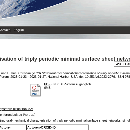
Kontakt
|
English
sation of triply periodic minimal surface sheet netw
l
und
Hühne, Christian
(2023)
Structural-mechanical characterisation of triply periodic minim
Forum, 2023-01-23 - 2023-01-27, National Harbor, USA. doi:
10.2514/6.2023-2076
. ISBN 97
PDF
- Nur DLR-intern zugänglich
6MB
ttps://elib.dlr.de/198032/
onferenzbeitrag (Vortrag)
tructural-mechanical characterisation of triply periodic minimal surface sheet networks: simu
Autoren
Autoren-ORCID-iD