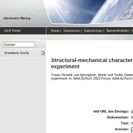
DLR Portal
Home
|
Impressum
|
Datenschutz
|
Barrierefreiheit
|
Erweiterte Suche
Structural-mechanical characteri
experiment
Traub, Hendrik
und
Sprengholz, Moritz
und
Teufel, Danie
experiment.
In: AIAA SciTech 2023 Forum. AIAA SciTech 
elib-URL des Eintrags:
h
Dokumentart:
K
Titel:
S
Autoren: