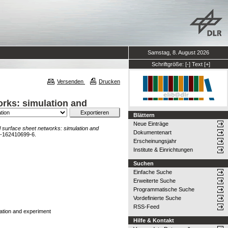
Samstag, 8. August 2026
Schriftgröße:
[-]
Text
[+]
Versenden
Drucken
orks: simulation and
Blättern
Neue Einträge
al surface sheet networks: simulation and
Dokumentenart
8-162410699-6.
Erscheinungsjahr
Institute & Einrichtungen
Suchen
Einfache Suche
Erweiterte Suche
Programmatische Suche
Vordefinierte Suche
RSS-Feed
lation and experiment
Hilfe & Kontakt