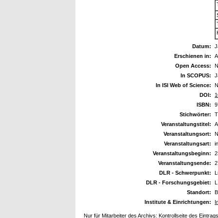
Datum:
J
Erschienen in:
A
Open Access:
N
In SCOPUS:
J
In ISI Web of Science:
N
DOI:
1
ISBN:
9
Stichwörter:
T
Veranstaltungstitel:
A
Veranstaltungsort:
N
Veranstaltungsart:
i
Veranstaltungsbeginn:
2
Veranstaltungsende:
2
DLR - Schwerpunkt:
L
DLR - Forschungsgebiet:
L
Standort:
B
Institute & Einrichtungen:
I
Nur für Mitarbeiter des Archivs:
Kontrollseite des Eintrag