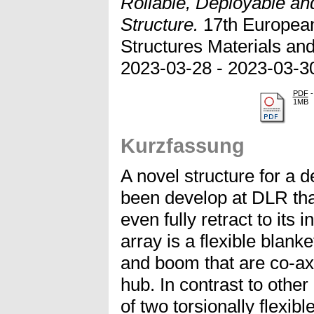
Rollable, Deployable an
Structure.
17th European
Structures Materials an
2023-03-28 - 2023-03-30
PDF
-
1MB
Kurzfassung
A novel structure for a 
been develop at DLR that 
even fully retract to its 
array is a flexible blank
and boom that are co-ax
hub. In contrast to other
of two torsionally flexib