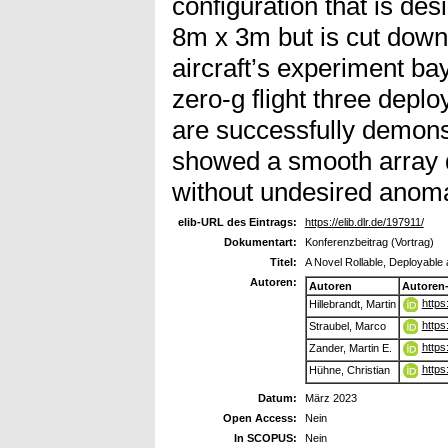
configuration that is des
8m x 3m but is cut down 
aircraft’s experiment ba
zero-g flight three depl
are successfully demons
showed a smooth array 
without undesired anoma
elib-URL des Eintrags:
https://elib.dlr.de/197911/
Dokumentart:
Konferenzbeitrag (Vortrag)
Titel:
A Novel Rollable, Deployable 
Autoren:
Autoren
Autoren
https
Hillebrandt, Martin
https
Straubel, Marco
https
Zander, Martin E.
https
Hühne, Christian
Datum:
März 2023
Open Access:
Nein
In SCOPUS:
Nein