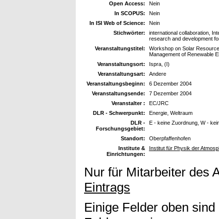
Open Access:
Nein
In SCOPUS:
Nein
In ISI Web of Science:
Nein
Stichwörter:
international collaboration, I
research and development for
Veranstaltungstitel:
Workshop on Solar Resource f
Management of Renewable Ele
Veranstaltungsort:
Ispra, (I)
Veranstaltungsart:
Andere
Veranstaltungsbeginn:
6 Dezember 2004
Veranstaltungsende:
7 Dezember 2004
Veranstalter :
EC/JRC
DLR - Schwerpunkt:
Energie, Weltraum
DLR -
E - keine Zuordnung, W - ke
Forschungsgebiet:
Standort:
Oberpfaffenhofen
Institute &
Institut für Physik der Atmo
Einrichtungen:
Nur für Mitarbeiter des 
Eintrags
Einige Felder oben sind