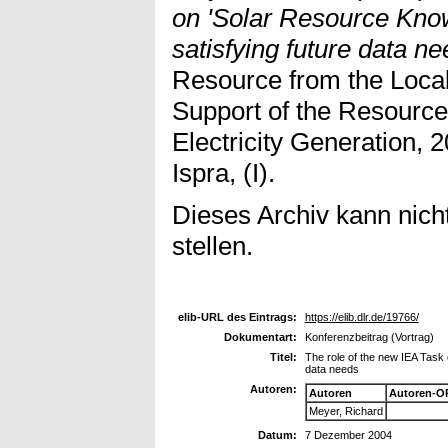
on 'Solar Resource Kno
satisfying future data ne
Resource from the Local
Support of the Resour
Electricity Generation, 
Ispra, (I).
Dieses Archiv kann nicht
stellen.
elib-URL des Eintrags:
https://elib.dlr.de/19766/
Dokumentart:
Konferenzbeitrag (Vortrag)
Titel:
The role of the new IEA Task
data needs
Autoren:
Autoren
Autoren-O
Meyer, Richard
Datum:
7 Dezember 2004