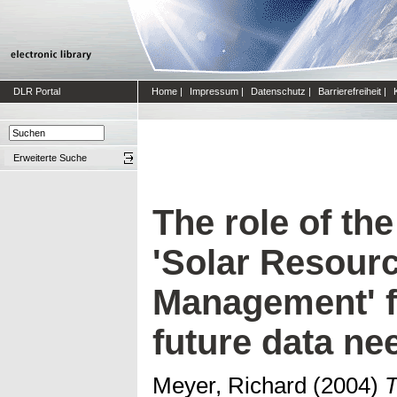
DLR Portal
Home
|
Impressum
|
Datenschutz
|
Barrierefreiheit
|
Erweiterte Suche
The role of th
'Solar Resour
Management' fo
future data ne
Meyer, Richard
(2004)
T