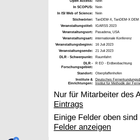
Open Access:
Nein
In SCOPUS:
Nein
In ISI Web of Science:
Nein
Stichwörter:
TanDEM-X, TanDEM-X DEM 20
Veranstaltungstitel:
IGARSS 2023
Veranstaltungsort:
Pasadena, USA
Veranstaltungsart:
internationale Konferenz
Veranstaltungsbeginn:
16 Juli 2023
Veranstaltungsende:
21 Juli 2023
DLR - Schwerpunkt:
Raumfahrt
DLR -
R EO - Erdbeobachtung
Forschungsgebiet:
Standort:
Oberpfaffenhofen
Institute &
Deutsches Fernerkundungsda
Einrichtungen:
Institut für Methodik der Fe
Nur für Mitarbeiter des 
Eintrags
Einige Felder oben sind
Felder anzeigen