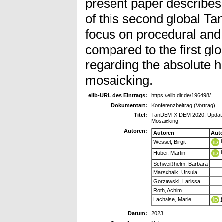
present paper describes 
of this second global 
focus on procedural and 
compared to the first 
regarding the absolute 
mosaicking.
elib-URL des Eintrags:
https://elib.dlr.de/196498/
Dokumentart:
Konferenzbeitrag (Vortrag)
Titel:
TanDEM-X DEM 2020: Updates 
Mosaicking
Autoren:
Autoren
Aut
Wessel, Birgit
Huber, Martin
Schweißhelm, Barbara
Marschalk, Ursula
Gorzawski, Larissa
Roth, Achim
Lachaise, Marie
Datum:
2023