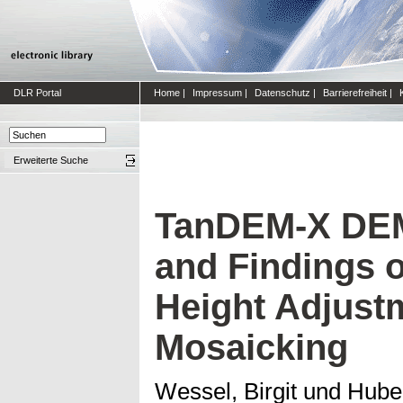
DLR Portal
Home
|
Impressum
|
Datenschutz
|
Barrierefreiheit
|
Erweiterte Suche
TanDEM-X DEM
and Findings o
Height Adjust
Mosaicking
Wessel, Birgit
und
Huber