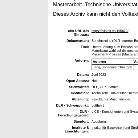
Masterarbeit. Technische Universitä
Dieses Archiv kann nicht den Volltext
elib-URL des
https://elib.dlr.de/195872/
Eintrags:
Dokumentart:
Berichtsreihe (DLR-Interner Ber
Titel:
Untersuchung zum Einfluss de
Materialauswahl auf die mecha
Placement-Prozess (Masterarb
Autoren:
Autoren
Au
Lang, Johannes Christoph
Datum:
Juni 2023
Open Access:
Nein
Stichwörter:
DFP, CFK, Binder
Institution:
Technische Universität Chemni
Abteilung:
Fakultät für Maschinenbau
DLR - Schwerpunkt:
Luftfahrt
DLR -
L CS - Komponenten und Syst
Forschungsgebiet:
Standort:
Augsburg
Institute &
Institut für Bauweisen und Str
Einrichtungen: