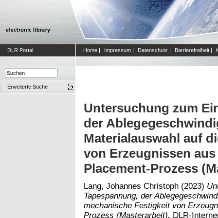
DLR Portal
Home
|
Impressum
|
Datenschutz
|
Barrierefreiheit
|
Erweiterte Suche
Untersuchung zum Ein
der Ablegegeschwindi
Materialauswahl auf d
von Erzeugnissen aus
Placement-Prozess (Ma
Lang, Johannes Christoph
(2023)
Un
Tapespannung, der Ablegegeschwindig
mechanische Festigkeit von Erzeugn
Prozess (Masterarbeit).
DLR-Interner