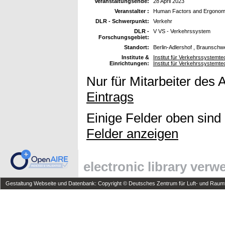
Veranstaltungsende:
28 April 2023
Veranstalter :
Human Factors and Ergonomi
DLR - Schwerpunkt:
Verkehr
DLR -
V VS - Verkehrssystem
Forschungsgebiet:
Standort:
Berlin-Adlershof , Braunschw
Institute &
Institut für Verkehrssystemt
Einrichtungen:
Institut für Verkehrssystemte
Nur für Mitarbeiter des 
Eintrags
Einige Felder oben sind
Felder anzeigen
electronic library ver
Gestaltung Webseite und Datenbank: Copyright © Deutsches Zentrum für Luft- und Raumfa