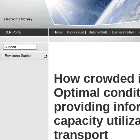
DLR Portal
Home
|
Impressum
|
Datenschutz
|
Barrierefreiheit
|
Erweiterte Suche
How crowded i
Optimal condit
providing info
capacity utiliz
transport