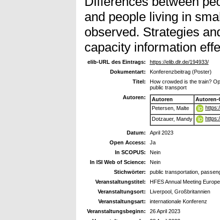
Differences between peop
and people living in smal
observed. Strategies an
capacity information effe
elib-URL des Eintrags:
https://elib.dlr.de/194933/
Dokumentart:
Konferenzbeitrag (Poster)
Titel:
How crowded is the train? Opti
public transport
Autoren:
Autoren
Autoren-
https
Petersen, Malte
https
Dotzauer, Mandy
Datum:
April 2023
Open Access:
Ja
In SCOPUS:
Nein
In ISI Web of Science:
Nein
Stichwörter:
public transportation, passeng
Veranstaltungstitel:
HFES Annual Meeting Europe
Veranstaltungsort:
Liverpool, Großbritannien
Veranstaltungsart:
internationale Konferenz
Veranstaltungsbeginn:
26 April 2023