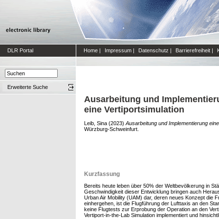
DLR Portal
Home
|
Impressum
|
Datenschutz
|
Barrierefreiheit
|
Erweiterte Suche
Ausarbeitung und Implementieru
eine Vertiportsimulation
Leib, Sina
(2023)
Ausarbeitung und Implementierung eines
Würzburg-Schweinfurt.
Kurzfassung
Bereits heute leben über 50% der Weltbevölkerung in Stä
Geschwindigkeit dieser Entwicklung bringen auch Herausfo
Urban Air Mobility (UAM) dar, deren neues Konzept die Fr
einhergehen, ist die Flugführung der Lufttaxis an den St
keine Flugtests zur Erprobung der Operation an den Verti
Vertiport-in-the-Lab Simulation implementiert und hinsic