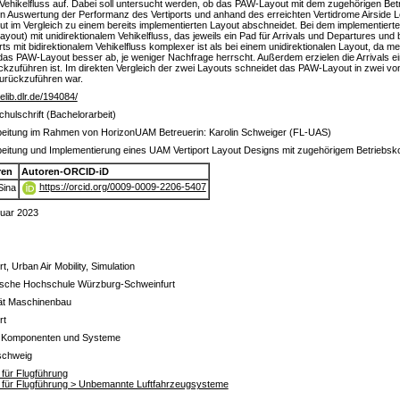
Vehikelfluss auf. Dabei soll untersucht werden, ob das PAW-Layout mit dem zugehörigen Betri
nen Auswertung der Performanz des Vertiports und anhand des erreichten Vertidrome Airside L
t im Vergleich zu einem bereits implementierten Layout abschneidet. Bei dem implementierte
t) mit unidirektionalem Vehikelfluss, das jeweils ein Pad für Arrivals und Departures und b
ts mit bidirektionalem Vehikelfluss komplexer ist als bei einem unidirektionalen Layout, da 
as PAW-Layout besser ab, je weniger Nachfrage herrscht. Außerdem erzielen die Arrivals e
ückzuführen ist. Im direkten Vergleich der zwei Layouts schneidet das PAW-Layout in zwei von
zurückzuführen war.
/elib.dlr.de/194084/
hulschrift (Bachelorarbeit)
eitung im Rahmen von HorizonUAM Betreuerin: Karolin Schweiger (FL-UAS)
eitung und Implementierung eines UAM Vertiport Layout Designs mit zugehörigem Betriebskonz
ren
Autoren-ORCID-iD
https://orcid.org/0009-0009-2206-5407
Sina
uar 2023
rt, Urban Air Mobility, Simulation
sche Hochschule Würzburg-Schweinfurt
ät Maschinenbau
rt
- Komponenten und Systeme
schweig
t für Flugführung
ut für Flugführung > Unbemannte Luftfahrzeugsysteme