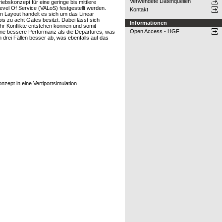
Verwendete Datenquellen
ebskonzept für eine geringe bis mittlere
evel Of Service (VALoS) festgestellt werden.
Kontakt
n Layout handelt es sich um das Linear
is zu acht Gates besitzt. Dabei lässt sich
Informationen
mehr Konflikte entstehen können und somit
Open Access - HGF
ine bessere Performanz als die Departures, was
 drei Fällen besser ab, was ebenfalls auf das
ept in eine Vertiportsimulation