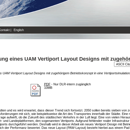
Kontakt
|
English
ng eines UAM Vertiport Layout Designs mit zugehör
 UAM Vertiport Layout Designs mit zugehörigem Betriebskonzept in eine Vertiportsimulation
PDF
- Nur DLR-intern zugänglich
10MB
dten und es wird erwartet, dass dieser Trend sich fortsetzt. 2050 sollen bereits sieben von
rderungen mit sich, wie beispielsweise die Art des Transportes innerhalb der Städte. Eine m
age aufwirft, ob die Zukunft des städtischen Verkehrs in der Luft liegt. Eine von vielen Her
art- und Landeplattformen, den sogenannten Vertiports. Aufgrund fehlender realer Infrastrukt
ports durchgeführt werden. Deshalb wird in dieser Arbeit ein neues Vertiport Design mit Betr
htlich der Performanz bewertet. Das neue Layout (PAW-Layout) besteht hierbei aus einem Pad 