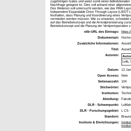
zugehörigen Gates und weist somit einen bidirektionalen 
Nachfrage geeignet ist. Dies soll anhand einer allgemei
Des Weiteren soll untersucht werden, wie das PAW-Layou
Independent Expandable Drive Through Layout (LIEDT-Layou
festhalten, dass Planung und Koordinierung eines Vertipor
vermieden werden müssen. Wie zu erwarten, schneidet d
auf das Betriebskonzept und die Arrivalpriorisierung zur
Betriebskonzept und die Planung der Vertiportoperation 
elib-URL des Eintrags:
https:/
Dokumentart:
Hochsc
Zusätzliche Informationen:
Ausarb
Titel:
Ausarb
Autoren:
Auto
Leib, 
Datum:
12 Jan
Open Access:
Nein
Seitenanzahl:
104
Stichwörter:
Vertipo
Institution:
Techni
Abteilung:
Fakult
DLR - Schwerpunkt:
Luftfah
DLR - Forschungsgebiet:
L CS 
Standort:
Braun
Institute & Einrichtungen:
Institu
Instit