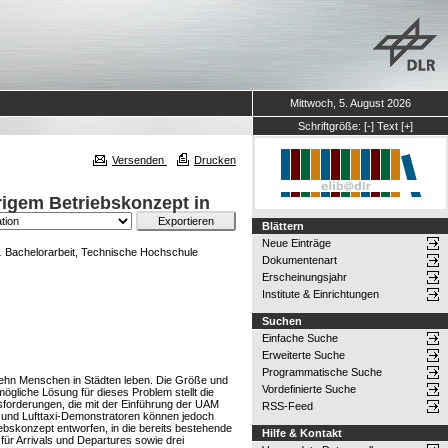
Mittwoch, 5. August 2026
Schriftgröße:
[-]
Text
[+]
Versenden
Drucken
igem Betriebskonzept in
Blättern
Neue Einträge
.
Bachelorarbeit, Technische Hochschule
Dokumentenart
Erscheinungsjahr
Institute & Einrichtungen
Suchen
Einfache Suche
Erweiterte Suche
Programmatische Suche
 zehn Menschen in Städten leben. Die Größe und
Vordefinierte Suche
ögliche Lösung für dieses Problem stellt die
ausforderungen, die mit der Einführung der UAM
RSS-Feed
ur und Lufttaxi-Demonstratoren können jedoch
iebskonzept entworfen, in die bereits bestehende
Hilfe & Kontakt
für Arrivals und Departures sowie drei