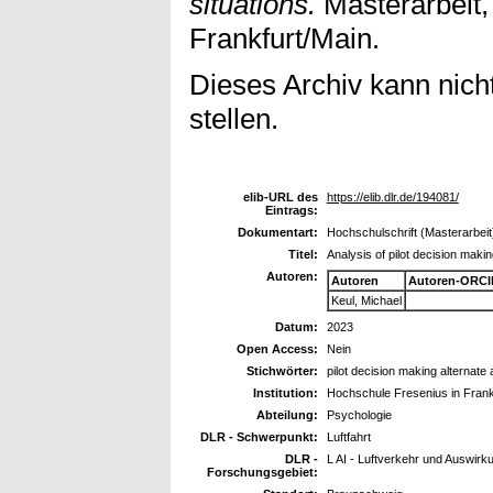
situations.
Masterarbeit,
Frankfurt/Main.
Dieses Archiv kann nicht
stellen.
elib-URL des
https://elib.dlr.de/194081/
Eintrags:
Dokumentart:
Hochschulschrift (Masterarbeit
Titel:
Analysis of pilot decision making
Autoren:
Autoren
Autoren-ORCI
Keul, Michael
Datum:
2023
Open Access:
Nein
Stichwörter:
pilot decision making alternate 
Institution:
Hochschule Fresenius in Frank
Abteilung:
Psychologie
DLR - Schwerpunkt:
Luftfahrt
DLR -
L AI - Luftverkehr und Auswirk
Forschungsgebiet: