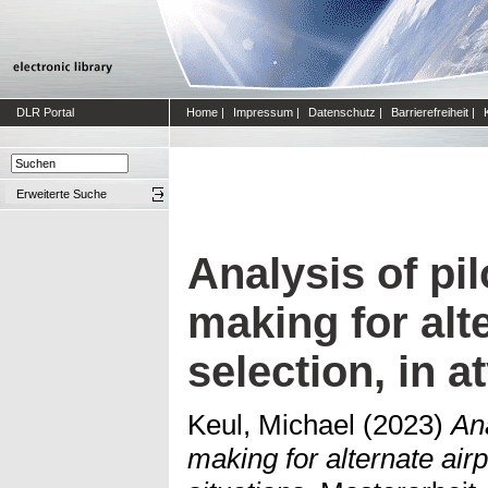
DLR Portal
Home
|
Impressum
|
Datenschutz
|
Barrierefreiheit
|
Erweiterte Suche
Analysis of pil
making for alt
selection, in a
Keul, Michael
(2023)
Ana
making for alternate airp