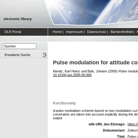
DLR Portal
Home
|
Impressum
|
Datenschutz
|
Barrierefreiheit
|
Erweiterte Suche
Pulse modulation for attitude co
Kienitz, Karl Heinz
und
Bals, Johann
(2005)
Pulse modulat
10.1016/j.ast.2005.06.006
.
Kurzfassung
A pulse modulation scheme based on two modulation curves
constraints are taken into account explicitly during th
output
elib-URL des Eintrags:
https:/
Dokumentart:
Zeitsch
Titel:
Pulse m