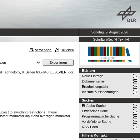
Sonntag, 9. August 2026
Schriftgröße:
[-]
Text
[+]
Versenden
Drucken
Blättern
 Technology, 9, Seiten 635-640. ELSEVIER. doi:
Neue Einträge
Dokumentenart
Erscheinungsjahr
Institute & Einrichtungen
Suchen
Einfache Suche
Erweiterte Suche
bject to switching restrictions. These
onstant modulator input and averaged modulator
Programmatische Suche
Vordefinierte Suche
RSS-Feed
Hilfe & Kontakt