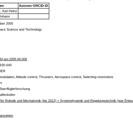
ren
Autoren-ORCID-iD
z, Karl Heinz
 Johann
ber 2005
ace Science and Technology
6/j.ast.2005.06.006
 635-640
IER
odulation, Attitude control, Thrusters, Aerospace control, Switching restrictions
rt
Starrflüglerforschung
affenhofen
ut für Robotik und Mechatronik (bis 2012) > Systemdynamik und Regelungstechnik (war Entwu
s
 anzeigen