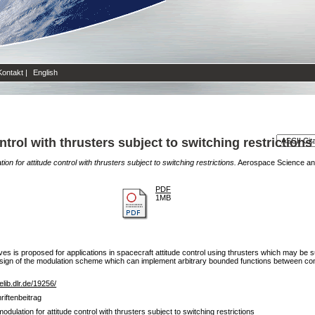
Kontakt
|
English
ntrol with thrusters subject to switching restrictions
ion for attitude control with thrusters subject to switching restrictions.
Aerospace Science and
PDF
1MB
 is proposed for applications in spacecraft attitude control using thrusters which may be su
e design of the modulation scheme which can implement arbitrary bounded functions between c
/elib.dlr.de/19256/
riftenbeitrag
odulation for attitude control with thrusters subject to switching restrictions