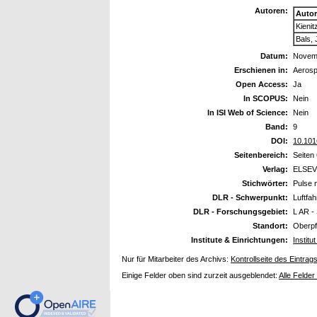
Autoren:
Auto
Kienit
Bals,
Datum:
Novem
Erschienen in:
Aerosp
Open Access:
Ja
In SCOPUS:
Nein
In ISI Web of Science:
Nein
Band:
9
DOI:
10.101
Seitenbereich:
Seiten
Verlag:
ELSEV
Stichwörter:
Pulse m
DLR - Schwerpunkt:
Luftfah
DLR - Forschungsgebiet:
L AR - 
Standort:
Oberpf
Institute & Einrichtungen:
Instit
Nur für Mitarbeiter des Archivs:
Kontrollseite des Eintrag
Einige Felder oben sind zurzeit ausgeblendet:
Alle Felder