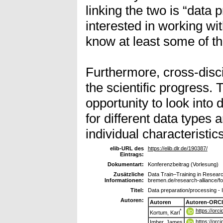
linking the two is “data
interested in working wit
know at least some of th
Furthermore, cross-discip
the scientific progress.
opportunity to look into
for different data types 
individual characteristics
elib-URL des
https://elib.dlr.de/190387/
Eintrags:
Dokumentart:
Konferenzbeitrag (Vorlesung)
Zusätzliche
Data Train–Training in Resear
Informationen:
bremen.de/research-alliance/f
Titel:
Data preparation/processing - 
Autoren:
Autoren
Autoren-ORCI
https://or
*
Kortum, Karl
https://or
Imber, James