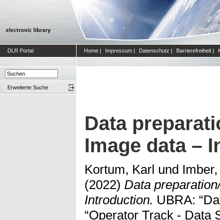
DLR Portal
Home
|
Impressum
|
Datenschutz
|
Barrierefreiheit
|
Erweiterte Suche
Data preparati
Image data – I
Kortum, Karl
und
Imber
(2022)
Data preparation
Introduction.
UBRA: “Dat
“Operator Track - Data 