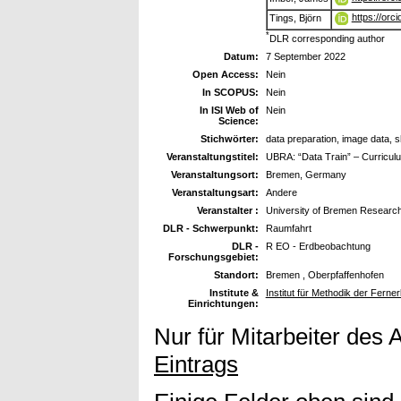
https://or
Tings, Björn
*
DLR corresponding author
Datum:
7 September 2022
Open Access:
Nein
In SCOPUS:
Nein
In ISI Web of
Nein
Science:
Stichwörter:
data preparation, image data,
Veranstaltungstitel:
UBRA: “Data Train” – Curricul
Veranstaltungsort:
Bremen, Germany
Veranstaltungsart:
Andere
Veranstalter :
University of Bremen Research
DLR - Schwerpunkt:
Raumfahrt
DLR -
R EO - Erdbeobachtung
Forschungsgebiet:
Standort:
Bremen , Oberpfaffenhofen
Institute &
Institut für Methodik der Fern
Einrichtungen:
Nur für Mitarbeiter des 
Eintrags