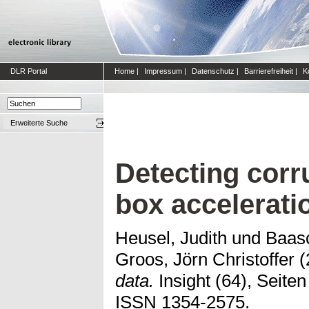
DLR Portal
Home
|
Impressum
|
Datenschutz
|
Barrierefreiheit
|
K
Erweiterte Suche
Detecting corr
box accelerati
Heusel, Judith
und
Baas
Groos, Jörn Christoffer
(
data.
Insight (64), Seiten
ISSN 1354-2575.