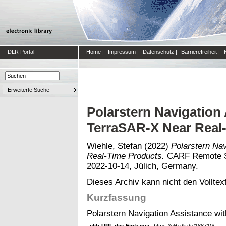
DLR Portal
Home
|
Impressum
|
Datenschutz
|
Barrierefreiheit
|
Erweiterte Suche
Polarstern Navigation
TerraSAR-X Near Real
Wiehle, Stefan
(2022)
Polarstern Na
Real-Time Products.
CARF Remote Se
2022-10-14, Jülich, Germany.
Dieses Archiv kann nicht den Volltext
Kurzfassung
Polarstern Navigation Assistance w
elib-URL des Eintrags:
https://elib.dlr.de/188710/