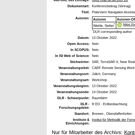
Dokumentart:
Konferenzbeitrag (Vortrag)
Titel:
Polarstern Navigation Assis
Autoren:
Autoren
Autoren-O
https:/
*
Wiehle, Stefan
*
DLR corresponding author
Datum:
13 Oktober 2022
Open Access:
Nein
In SCOPUS:
Nein
In ISI Web of Science:
Nein
Stichwörter:
SAR, TerraSAR-X, Near Real 
Veranstaltungstitel:
CARF Remote Sensing Work
Veranstaltungsort:
Jülich, Germany
Veranstaltungsart:
Workshop
Veranstaltungsbeginn:
13 Oktober 2022
Veranstaltungsende:
14 Oktober 2022
DLR - Schwerpunkt:
Raumfahrt
DLR -
R EO - Erdbeobachtung
Forschungsgebiet:
Standort:
Bremen , Oberpfaffenhofen
Institute &
Institut für Methodik der Fe
Einrichtungen:
Nur für Mitarbeiter des Archivs:
Kont