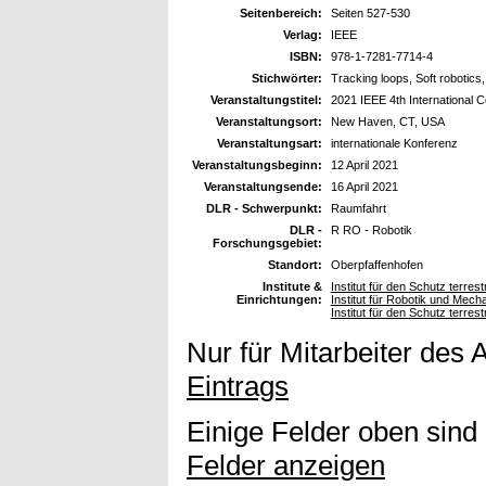
Seitenbereich:
Seiten 527-530
Verlag:
IEEE
ISBN:
978-1-7281-7714-4
Stichwörter:
Tracking loops, Soft robotics
Veranstaltungstitel:
2021 IEEE 4th International 
Veranstaltungsort:
New Haven, CT, USA
Veranstaltungsart:
internationale Konferenz
Veranstaltungsbeginn:
12 April 2021
Veranstaltungsende:
16 April 2021
DLR - Schwerpunkt:
Raumfahrt
DLR -
R RO - Robotik
Forschungsgebiet:
Standort:
Oberpfaffenhofen
Institute &
Institut für den Schutz terre
Einrichtungen:
Institut für Robotik und Mech
Institut für den Schutz terres
Nur für Mitarbeiter des 
Eintrags
Einige Felder oben sind
Felder anzeigen