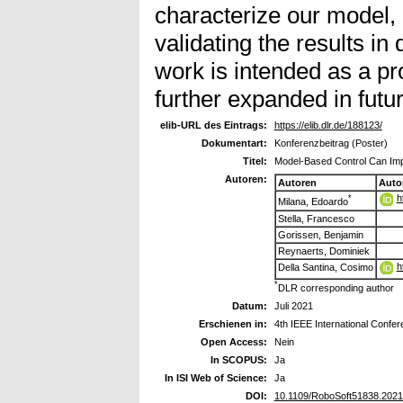
characterize our model,
validating the results in 
work is intended as a pr
further expanded in futu
elib-URL des Eintrags:
https://elib.dlr.de/188123/
Dokumentart:
Konferenzbeitrag (Poster)
Titel:
Model-Based Control Can Impro
Autoren:
Autoren
Auto
h
*
Milana, Edoardo
Stella, Francesco
Gorissen, Benjamin
Reynaerts, Dominiek
h
Della Santina, Cosimo
*
DLR corresponding author
Datum:
Juli 2021
Erschienen in:
4th IEEE International Confe
Open Access:
Nein
In SCOPUS:
Ja
In ISI Web of Science:
Ja
DOI:
10.1109/RoboSoft51838.202