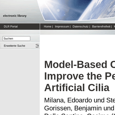
DLR Portal
Home
|
Impressum
|
Datenschutz
|
Barrierefreiheit
|
Erweiterte Suche
Model-Based C
Improve the P
Artificial Cilia
Milana, Edoardo
und
St
Gorissen, Benjamin
un