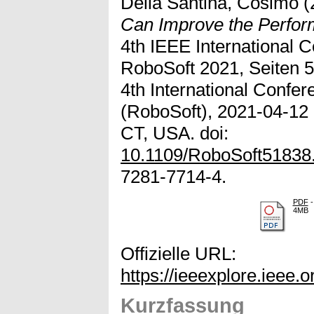
Della Santina, Cosimo
(
Can Improve the Performa
4th IEEE International 
RoboSoft 2021, Seiten 
4th International Confer
(RoboSoft), 2021-04-12
CT, USA. doi:
10.1109/RoboSoft51838
7281-7714-4.
PDF
-
4MB
Offizielle URL:
https://ieeexplore.ieee
Kurzfassung