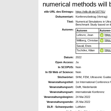
numerical methods will 
elib-URL des Eintrags:
https://elib.dlr.de/187761/
Dokumentart:
Konferenzbeitrag (Vortrag)
Titel:
Numerical Simulations in Ult
Benchmark Study based on t
Autoren:
Autoren
Autoren
https
Lefevre, Jean
https
Willberg, Christian
Savali, Enes
https
Tschöke, Kilian
Datum:
2022
Open Access:
Ja
In SCOPUS:
Nein
In ISI Web of Science:
Nein
Stichwörter:
SHM, FEM, Ultrasonic Guid
Veranstaltungstitel:
1st International Conference
Veranstaltungsort:
Delft, Niederlande
Veranstaltungsart:
internationale Konferenz
Veranstaltungsbeginn:
24 Mai 2022
Veranstaltungsende:
25 Mai 2022
DLR - Schwerpunkt:
Luftfahrt