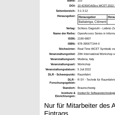
Band:
103
DOI:
10.4230/OASIcs.WCET.2022.
Seitenbereich:
3:1-3:12
Herausgeber:
Herausgeber
Hera
Ballabriga, Clément
Verlag:
Schloss Dagstuhl – Leibniz-Ze
Name der Reihe:
OpenAccess Series in Informa
ISSN:
2190-6807
ISBN:
978-395977244-0
Stichwörter:
Real-Time WCET Symbolic ex
Veranstaltungstitel:
20th International Workshop 
Veranstaltungsort:
Modena, Italy
Veranstaltungsart:
Workshop
Veranstaltungsdatum:
5 Juli 2022
DLR - Schwerpunkt:
Raumfahrt
DLR -
R SY - Technik für Raumfahr
Forschungsgebiet:
Standort:
Braunschweig
Institute &
Institut für Softwaretechnolog
Einrichtungen:
Nur für Mitarbeiter des 
Eintrags