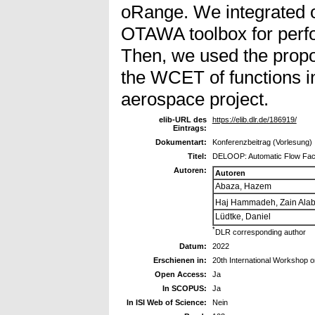
oRange. We integrated o
OTAWA toolbox for perf
Then, we used the propo
the WCET of functions i
aerospace project.
elib-URL des
https://elib.dlr.de/186919/
Eintrags:
Dokumentart:
Konferenzbeitrag (Vorlesung)
Titel:
DELOOP: Automatic Flow Fact
Autoren:
Autoren
Abaza, Hazem
Haj Hammadeh, Zain Alab
Lüdtke, Daniel
*
DLR corresponding author
Datum:
2022
Erschienen in:
20th International Workshop
Open Access:
Ja
In SCOPUS:
Ja
In ISI Web of Science:
Nein