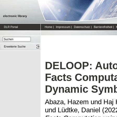
DLR Portal
Home
|
Impressum
|
Datenschutz
|
Barrierefreiheit
|
Erweiterte Suche
DELOOP: Auto
Facts Computa
Dynamic Symb
Abaza, Hazem
und
Haj 
und
Lüdtke, Daniel
(202